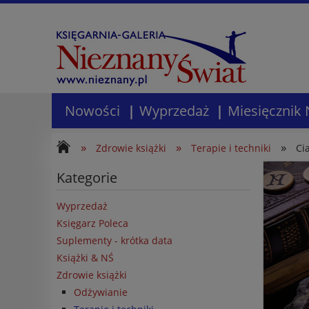
Nowości
Wyprzedaż
Miesięcznik 
»
»
»
Zdrowie książki
Terapie i techniki
Ci
Kategorie
Wyprzedaż
Księgarz Poleca
Suplementy - krótka data
Książki & NŚ
Zdrowie książki
Odżywianie