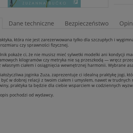
Dane techniczne
Bezpieczeństwo
Opin
raktyka, która nie jest zarezerwowana tylko dla szczupłych i wygim
 rozmiaru czy sprawności fizycznej.
nik pokaże ci, że nie musisz mieć sylwetki modelki ani kondycji mara
mowych kilogramów czy metryka nie są przeszkodą — wręcz przeci
z własnym ciałem i osiągnięcia wewnętrznej harmonii. Wybrane asa
iałożyczliwa joginka Zuza, zaprezentuje ci idealną praktykę jogi, kt
i być w dobrej relacji z twoim ciałem i umysłem, nawet w trudnyc
winy, praktyka ta będzie dla ciebie wsparciem w codziennych wyzw
opis pochodzi od wydawcy.