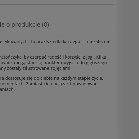
ie o produkcie (0)
nastykowanych. To praktyka dla każdego — niezależnie
tończyka, by czerpać radość i korzyści z jogi. Kilka
wnie, mogą stać się punktem wyjścia do głębszego
ny zostały zilustrowane zdjęciami.
óra dostosuje się do ciebie na każdym etapie życia,
h momentach. Zamiast cię obciążać i powodować
aniach.