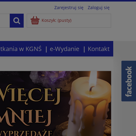
Zarejestruj się
Zaloguj się
Koszyk:
(pusty)
tkania w KGNŚ
e-Wydanie
Kontakt