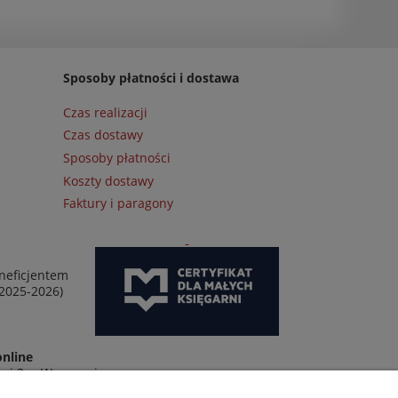
Sposoby płatności i dostawa
Czas realizacji
Czas dostawy
Sposoby płatności
Koszty dostawy
Faktury i paragony
neficjentem
 2025-2026)
online
wej 2 w Warszawie