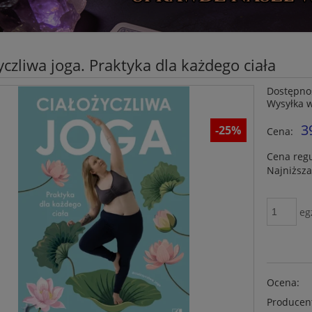
yczliwa joga. Praktyka dla każdego ciała
Dostępno
Wysyłka 
3
-25%
Cena:
Cena reg
Najniższ
eg
Ocena:
Producen