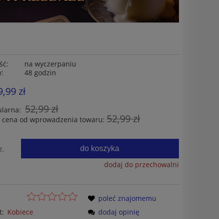
ść:
na wyczerpaniu
w:
48 godzin
9,99 zł
52,99 zł
ularna:
52,99 zł
a cena od wprowadzenia towaru:
do koszyka
z.
dodaj do przechowalni
poleć znajomemu
t:
Kobiece
dodaj opinię