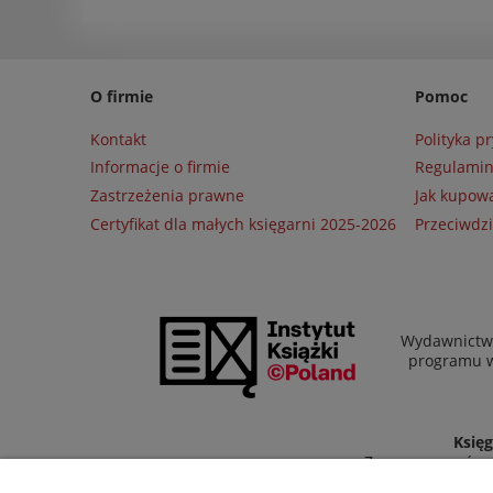
O firmie
Pomoc
Kontakt
Polityka p
Informacje o firmie
Regulami
Zastrzeżenia prawne
Jak kupow
Certyfikat dla małych księgarni 2025-2026
Przeciwdzi
Wydawnictwo
programu wł
Księg
Zapraszamy równi