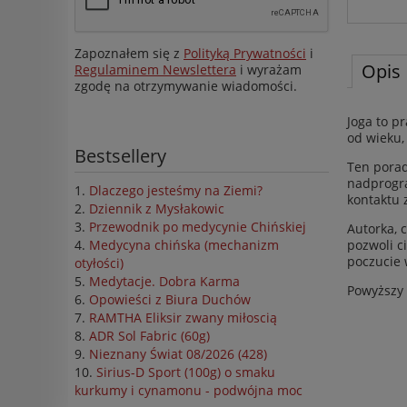
Zapoznałem się z
Polityką Prywatności
i
Opis
Regulaminem Newslettera
i wyrażam
zgodę na otrzymywanie wiadomości.
Joga to p
od wieku,
Bestsellery
Ten porad
nadprogra
Dlaczego jesteśmy na Ziemi?
kontaktu 
Dziennik z Mysłakowic
Przewodnik po medycynie Chińskiej
Autorka, c
pozwoli c
Medycyna chińska (mechanizm
poczucie 
otyłości)
Medytacje. Dobra Karma
Powyższy 
Opowieści z Biura Duchów
RAMTHA Eliksir zwany miłoscią
ADR Sol Fabric (60g)
Nieznany Świat 08/2026 (428)
Sirius-D Sport (100g) o smaku
kurkumy i cynamonu - podwójna moc