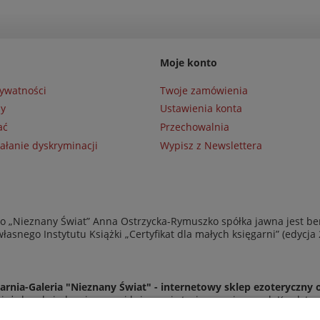
Moje konto
rywatności
Twoje zamówienia
ny
Ustawienia konta
ać
Przechowalnia
ałanie dyskryminacji
Wypisz z Newslettera
 „Nieznany Świat” Anna Ostrzycka-Rymuszko spółka jawna jest be
asnego Instytutu Książki „Certyfikat dla małych księgarni” (edycja
arnia-Galeria "Nieznany Świat" - internetowy sklep ezoteryczny 
eż do odwiedzenia naszej księgarni stacjonarnej przy ul. Kredyto