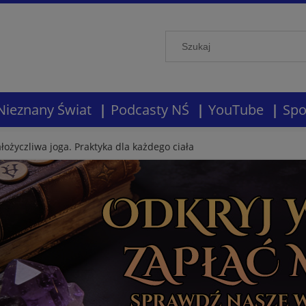
Nieznany Świat
Podcasty NŚ
YouTube
Spo
ałożyczliwa joga. Praktyka dla każdego ciała