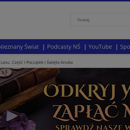
Nieznany Świat
Podcasty NŚ
YouTube
Spo
asu. Część I Początek i Święto Anuka