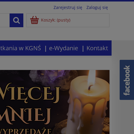
Zarejestruj się
Zaloguj się
Koszyk:
(pusty)
tkania w KGNŚ
e-Wydanie
Kontakt