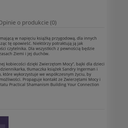
Opinie o produkcie (0)
ymającą w napięciu książką przygodową, dla innych
ąc tę opowieść. Niektórzy potraktują ją jak
ści czytelnika. Dla wszystkich z pewnością będzie
asach Ziemi i jej duchów.
ej kobiecości dzięki Zwierzętom Mocy”, bajki dla dzieci
 dziennikarka, tłumaczka książek Sandry Ingerman i
, które wykorzystuje we współczesnym życiu, by
 możliwości. Propaguje kontakt ze Zwierzętami Mocy i
ztatu Practical Shamanism Building Your Connection