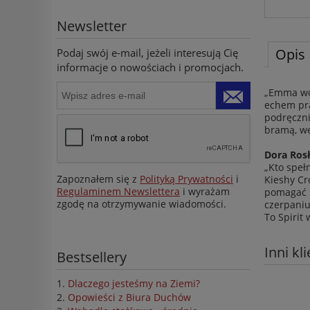
Newsletter
Opis
Podaj swój e-mail, jeżeli interesują Cię
informacje o nowościach i promocjach.
„Emma wch
echem pra
podręczni
bramą, we
Dora Ros
„Kto speł
Zapoznałem się z
Polityką Prywatności
i
Kieshy Cr
Regulaminem Newslettera
i wyrażam
pomagać s
zgodę na otrzymywanie wiadomości.
czerpaniu
To Spirit
Inni kl
Bestsellery
Dlaczego jesteśmy na Ziemi?
Opowieści z Biura Duchów