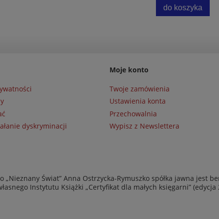
do koszyka
Moje konto
rywatności
Twoje zamówienia
ny
Ustawienia konta
ać
Przechowalnia
ałanie dyskryminacji
Wypisz z Newslettera
 „Nieznany Świat” Anna Ostrzycka-Rymuszko spółka jawna jest be
asnego Instytutu Książki „Certyfikat dla małych księgarni” (edycja