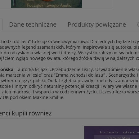
Dane techniczne
Produkty powiązane
odzi do lasu” to książka wielowymiarowa. Dla jednych będzie trz
dawnych legend szamańskich, którymi inspirowała się autorka, pisz
k do odzyskania własnej woli i duszy. Wszystko zależy od świadomo
jściem wgłąb nowego świata, którego źródła tkwią w najdalszych cz
łońska
– autorka książki „Przebudzenie Lisicy. Uświadomienie własn
nia marzenia w lesie” oraz “Emma wchodzi do lasu” . Scenarzystka i
owther na język polski. Od lat zgłębia prawdy i metody szamanizmu
obie i innym odkryć naturalny potencjał kreacji i wiary we własne
 z ich mądrości i wsparcia w codziennym życiu. Uczestniczka wars
 w UK pod okiem Maxine Smillie.
ienci kupili również