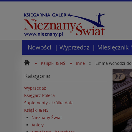
Nowości
Wyprzedaż
Miesięcznik 
»
»
»
Książki & NŚ
Inne
Emma wchodzi do L
Kategorie
Wyprzedaż
Księgarz Poleca
Suplementy - krótka data
Książki & NŚ
Nieznany Świat
Anioły