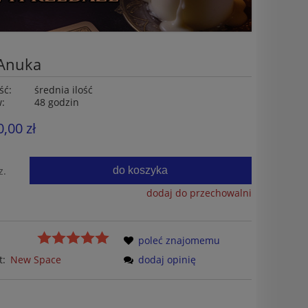
 Anuka
ść:
średnia ilość
w:
48 godzin
0,00 zł
do koszyka
z.
dodaj do przechowalni
poleć znajomemu
t:
New Space
dodaj opinię