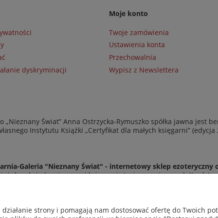
Moje konto
rywatności
Twoje zamówienia
ny
Ustawienia konta
ać
Przechowalnia
ałanie dyskryminacji
Wypisz z Newslettera
 „Nieznany Świat” Anna Ostrzycka-Rymuszko spółka jawna jest be
asnego Instytutu Książki „Certyfikat dla małych księgarni” (edycja
arnia-Galeria "Nieznany Świat" - internetowy sklep ezoteryczny 
eż do odwiedzenia naszej księgarni stacjonarnej przy ul. Kredyto
© Copyright 2014-2026 Wydawnictwo "Nieznany Świat"
Wszelkie prawa zastrzeżone
e działanie strony i pomagają nam dostosować ofertę do Twoich p