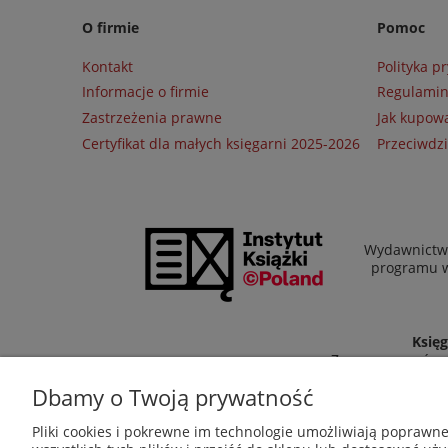
O firmie
Pomoc
Kontakt
Polityka p
Informacje o firmie
Regulami
Zastrzeżenia prawne
Jak kupow
Certyfikat dla małych księgarni 2025-2026
Przeciwdzi
Wydawnictwo
programu wł
Księg
Zapraszamy równi
Dbamy o Twoją prywatność
Pliki cookies i pokrewne im technologie umożliwiają poprawn