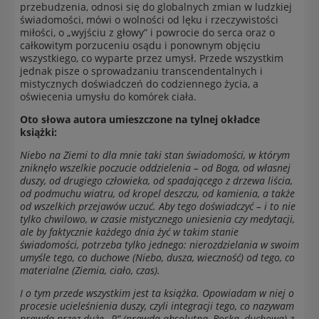
przebudzenia, odnosi się do globalnych zmian w ludzkiej
świadomości, mówi o wolności od lęku i rzeczywistości
miłości, o „wyjściu z głowy” i powrocie do serca oraz o
całkowitym porzuceniu osądu i ponownym objęciu
wszystkiego, co wyparte przez umysł. Przede wszystkim
jednak pisze o sprowadzaniu transcendentalnych i
mistycznych doświadczeń do codziennego życia, a
oświecenia umysłu do komórek ciała.
Oto słowa autora umieszczone na tylnej okładce
książki:
Niebo na Ziemi to dla mnie taki stan świadomości, w którym
zniknęło wszelkie poczucie oddzielenia – od Boga, od własnej
duszy, od drugiego człowieka, od spadającego z drzewa liścia,
od podmuchu wiatru, od kropel deszczu, od kamienia, a także
od wszelkich przejawów uczuć. Aby tego doświadczyć – i to nie
tylko chwilowo, w czasie mistycznego uniesienia czy medytacji,
ale by faktycznie każdego dnia żyć w takim stanie
świadomości, potrzeba tylko jednego: nierozdzielania w swoim
umyśle tego, co duchowe (Niebo, dusza, wieczność) od tego, co
materialne (Ziemia, ciało, czas).
I o tym przede wszystkim jest ta książka. Opowiadam w niej o
procesie ucieleśnienia duszy, czyli integracji tego, co nazywam
prawdą przez duże „P” (prawda absolutna, Boska, duchowa) z