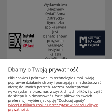
Wydawnictwo
„Nieznany
Świat” Anna
Ostrzycka-
Rymuszko
spółka jawna
jest
beneficjentem
programu
własnego
Instytutu
Książki
„Certyfikat dla
małych
księgarni”
Dbamy o Twoją prywatność
(edycja 2025-
2026)
Pliki cookies i pokrewne im technologie umożliwiają
poprawne działanie strony i pomagają nam dostosować
ofertę do Twoich potrzeb. Możesz zaakceptować
wykorzystanie przez nas wszystkich tych plików i przejść
Księgarnia-Galeria "Nieznany Świat" - internetowy sklep
do sklepu lub dostosować użycie plików do swoich
ezoteryczny online
preferencji, wybierając opcję "Dostosuj zgody".
Zapraszamy również do odwiedzenia naszej księgarni
Więcej o plikach cookies przeczytasz w naszej Polityce
stacjonarnej przy ul. Kredytowej 2 w Warszawie
prywatności.