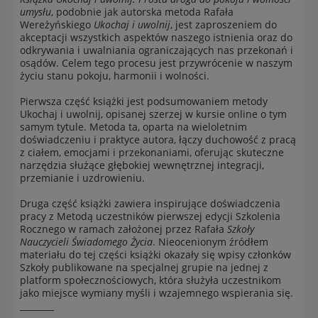
umysłu
, podobnie jak autorska metoda Rafała
Wereżyńskiego
Ukochaj i uwolnij
, jest zaproszeniem do
akceptacji wszystkich aspektów naszego istnienia oraz do
odkrywania i uwalniania ograniczających nas przekonań i
osądów. Celem tego procesu jest przywrócenie w naszym
życiu stanu pokoju, harmonii i wolności.
Pierwsza część książki jest podsumowaniem metody
Ukochaj i uwolnij, opisanej szerzej w kursie online o tym
samym tytule. Metoda ta, oparta na wieloletnim
doświadczeniu i praktyce autora, łączy duchowość z pracą
z ciałem, emocjami i przekonaniami, oferując skuteczne
narzędzia służące głębokiej wewnętrznej integracji,
przemianie i uzdrowieniu.
Druga część książki zawiera inspirujące doświadczenia
pracy z Metodą uczestników pierwszej edycji Szkolenia
Rocznego w ramach założonej przez Rafała
Szkoły
Nauczycieli Świadomego Życia
. Nieocenionym źródłem
materiału do tej części książki okazały się wpisy członków
Szkoły publikowane na specjalnej grupie na jednej z
platform społecznościowych, która służyła uczestnikom
jako miejsce wymiany myśli i wzajemnego wspierania się.
________