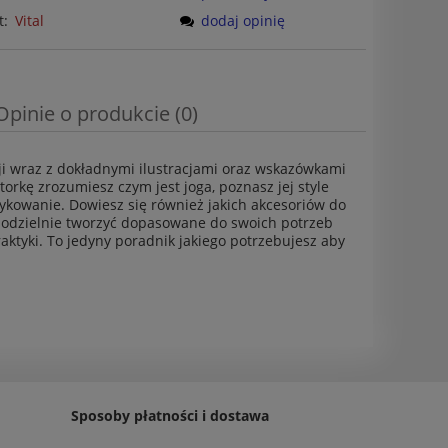
t:
Vital
dodaj opinię
Opinie o produkcie (0)
cji wraz z dokładnymi ilustracjami oraz wskazówkami
rkę zrozumiesz czym jest joga, poznasz jej style
aktykowanie. Dowiesz się również jakich akcesoriów do
amodzielnie tworzyć dopasowane do swoich potrzeb
ktyki. To jedyny poradnik jakiego potrzebujesz aby
Sposoby płatności i dostawa