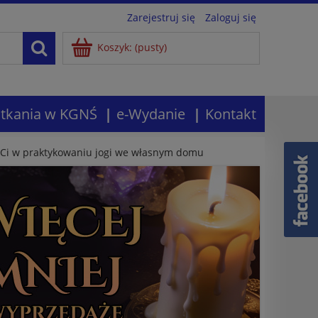
Zarejestruj się
Zaloguj się
Koszyk:
(pusty)
tkania w KGNŚ
e-Wydanie
Kontakt
ą Ci w praktykowaniu jogi we własnym domu