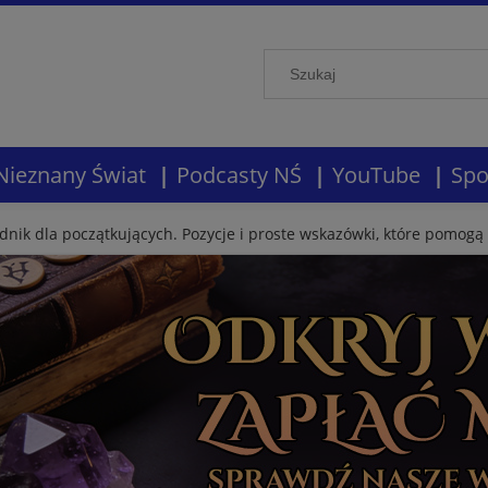
Nieznany Świat
Podcasty NŚ
YouTube
Spo
dnik dla początkujących. Pozycje i proste wskazówki, które pomog