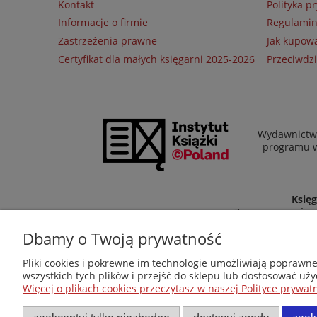
Kontakt
Polityka p
Informacje o firmie
Regulami
Zastrzeżenia prawne
Jak kupow
Certyfikat dla małych księgarni 2025-2026
Przeciwdzi
Wydawnictwo
programu wł
Księg
Zapraszamy równi
Dbamy o Twoją prywatność
Pliki cookies i pokrewne im technologie umożliwiają poprawn
wszystkich tych plików i przejść do sklepu lub dostosować uży
Więcej o plikach cookies przeczytasz w naszej Polityce prywatn