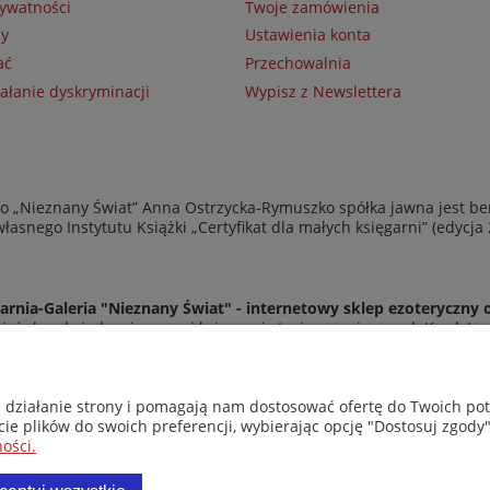
rywatności
Twoje zamówienia
ny
Ustawienia konta
ać
Przechowalnia
ałanie dyskryminacji
Wypisz z Newslettera
 „Nieznany Świat” Anna Ostrzycka-Rymuszko spółka jawna jest be
asnego Instytutu Książki „Certyfikat dla małych księgarni” (edycja
arnia-Galeria "Nieznany Świat" - internetowy sklep ezoteryczny 
eż do odwiedzenia naszej księgarni stacjonarnej przy ul. Kredyto
© Copyright 2014-2026 Wydawnictwo "Nieznany Świat"
Wszelkie prawa zastrzeżone
e działanie strony i pomagają nam dostosować ofertę do Twoich p
cie plików do swoich preferencji, wybierając opcję "Dostosuj zgody"
ości.