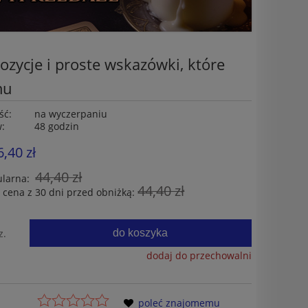
ozycje i proste wskazówki, które
mu
ść:
na wyczerpaniu
w:
48 godzin
6,40 zł
44,40 zł
ularna:
44,40 zł
 cena z 30 dni przed obniżką:
do koszyka
z.
dodaj do przechowalni
poleć znajomemu