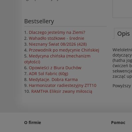
Bestsellery
Opis
Dlaczego jesteśmy na Ziemi?
Wahadło stożkowe - średnie
Nieznany Świat 08/2026 (428)
Wieloletn
Przewodnik po medycynie Chińskiej
dotyczący
Medycyna chińska (mechanizm
(hatha jo
otyłości)
ćwiczeń b
Opowieści z Biura Duchów
sekwencje
ADR Sol Fabric (60g)
zacząć up
Medytacje. Dobra Karma
Harmonizator radiestezyjny ZTT10
Powyższy 
RAMTHA Eliksir zwany miłoscią
O firmie
Pomoc