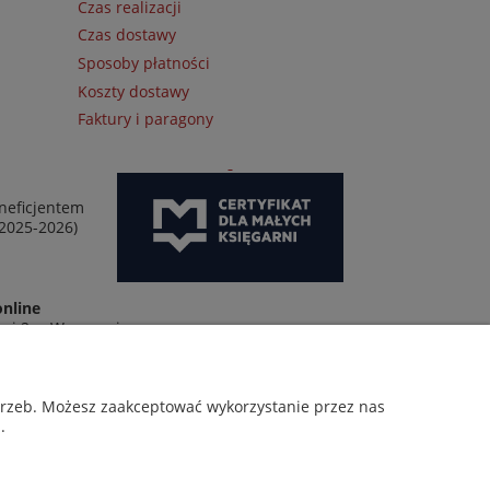
Czas realizacji
Czas dostawy
Sposoby płatności
Koszty dostawy
Faktury i paragony
neficjentem
 2025-2026)
online
wej 2 w Warszawie
otrzeb. Możesz zaakceptować wykorzystanie przez nas
.