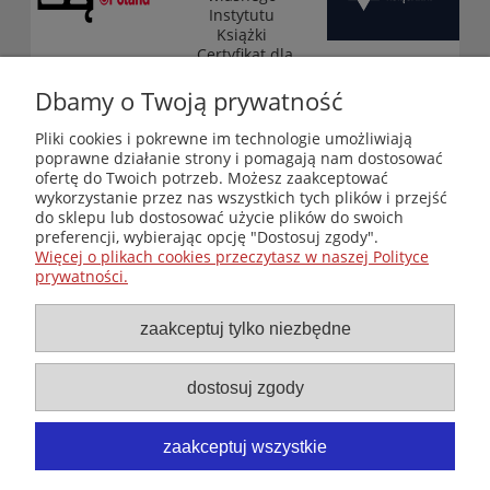
Instytutu
Książki
„Certyfikat dla
małych
księgarni”
Dbamy o Twoją prywatność
(edycja 2025-
2026)
Pliki cookies i pokrewne im technologie umożliwiają
poprawne działanie strony i pomagają nam dostosować
ofertę do Twoich potrzeb. Możesz zaakceptować
wykorzystanie przez nas wszystkich tych plików i przejść
Księgarnia-Galeria "Nieznany Świat" - internetowy sklep
do sklepu lub dostosować użycie plików do swoich
ezoteryczny online
preferencji, wybierając opcję "Dostosuj zgody".
Zapraszamy również do odwiedzenia naszej księgarni
Więcej o plikach cookies przeczytasz w naszej Polityce
stacjonarnej przy ul. Kredytowej 2 w Warszawie
prywatności.
© Copyright 2014-2026 Wydawnictwo "Nieznany Świat"
Wszelkie prawa zastrzeżone
zaakceptuj tylko niezbędne
dostosuj zgody
zaakceptuj wszystkie