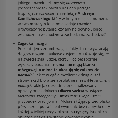
jakiego powodu lękamy się
nieznanego
, a
jednocześnie tak bardzo nas ono pociąga?
Inspirujące rozważania i refleksje
Andrzeja
Szmilichowskiego
, który w innym miejscu numeru,
w swoim stałym felietonie zadaje również
prowokacyjne pytanie, czy aby na pewno Słońce
wschodzi na wschodzie, a zachodzi na zachodzie?
Zagadka mózgu
Prezentujemy zdumiewające fakty, które wywracają
do góry nogami naukowe aksjomaty. Okazuje się, że
na świecie żyją ludzie, którzy – co bezspornie
wykazały badania –
niemal nie mają tkanki
mózgowej, a mimo to okazują się całkowicie
normalni.
Jak to w ogóle możliwe? Z drugiej zaś
strony, skąd biorą się absolutnie niezwykłe
fenomeny
pamięci
, takie jak dokładnie przeanalizowany i
opisany przez doktora
Olivera Sacksa
w książce
Mężczyzna, który pomylił swoją żonę z kapeluszem
przypadek braci Johna i Mchaela? Żyjąc przed blisko
półwieczem potrafili oni wymienić bez namysłu daty
każdej Wielkiej Nocy z okresu
80 tysięcy lat
(takich
obliczeń jest dziś w stanie dokonać jedynie