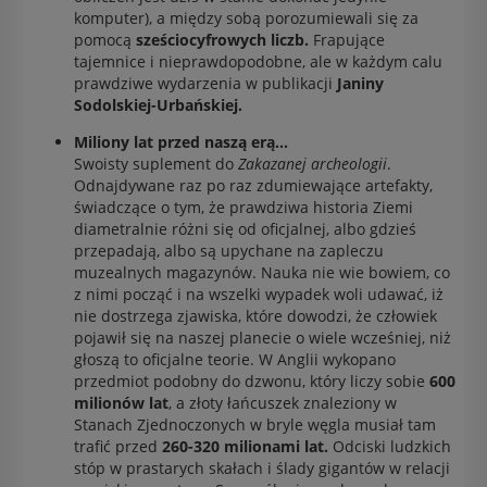
komputer), a między sobą porozumiewali się za
pomocą
sześciocyfrowych liczb.
Frapujące
tajemnice i nieprawdopodobne, ale w każdym calu
prawdziwe wydarzenia w publikacji
Janiny
Sodolskiej-Urbańskiej.
Miliony lat przed naszą erą...
Swoisty suplement do
Zakazanej archeologii
.
Odnajdywane raz po raz zdumiewające artefakty,
świadczące o tym, że prawdziwa historia Ziemi
diametralnie różni się od oficjalnej, albo gdzieś
przepadają, albo są upychane na zapleczu
muzealnych magazynów. Nauka nie wie bowiem, co
z nimi począć i na wszelki wypadek woli udawać, iż
nie dostrzega zjawiska, które dowodzi, że człowiek
pojawił się na naszej planecie o wiele wcześniej, niż
głoszą to oficjalne teorie. W Anglii wykopano
przedmiot podobny do dzwonu, który liczy sobie
600
milionów lat
, a złoty łańcuszek znaleziony w
Stanach Zjednoczonych w bryle węgla musiał tam
trafić przed
260-320 milionami lat.
Odciski ludzkich
stóp w prastarych skałach i ślady gigantów w relacji