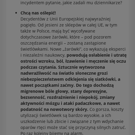
incydentem pytanie, jakie zadali mu dziennikarze?
Chcą nas oślepić!
Decydentów z Unii Europejskiej najwyraźniej
pogięło. Od jesieni ze sklepów w całej UE, w tym
także w Polsce, mają być wycofywane
dotychczasowe żarówki, które – pod pozorem
oszczędzania energii – zostaną zastąpione
świetlówkami. Nowe „żarówki”, co wykazują eksperci
i niezależni naukowcy,
powodują osłabienie i utratę
ostrości wzroku, ból, łzawienie i męczenie się oczu
podczas czytania. Sztucznie wytworzona
nadwrażliwość na światło słoneczne grozi
niebezpieczeństwem odklejenia się siatkówki, a
nawet początkami zaćmy. Do tego dochodzą
migrenowe bóle głowy, stany depresyjne,
bezsenność, rozdrażnienie i niepokój, zmiany
aktywności mózgu i ataki padaczkowe, a nawet
podatność na nowotwory skóry.
Co gorsza, koszty
utylizacji świetlówek są bardzo wysokie, a ich
uszkodzenie lub zbicie i związane z tym wdychanie
oparów rtęci może stać się przyczyną silnych zatruć.
Po raz kolejny bijemy na alarm.