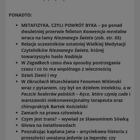
PONADTO:
METAFIZYKA, CZYLI POWRÓT BYKA – po ponad
dwuletniej przerwie felieton
Konwencja mentalna
wraca na łamy
Nieznanego Świata
(zob. str. 65)
Relacje uczestników ostatniej Wielkiej Medytacji
Czytelników
Nieznanego Świata
, której
towarzyszyło hasło
Nadzieja
W
Zagadkach czasu
dwa sposoby postrzegania
czasu i co to ma wspólnego z wiecznością
Dzień Ziemi i my
W
Okruchach Wszechświata
Fenomen Witimski
wraz z pytaniem, czy był on dziełem intelektu, a w
Poczcie healerów polskich
– Ręce, które czynią cuda
i
warszawski niekonwencjonalny terapeuta oraz
chiropraktyk Bartek Kościelski
Zamach na prawa człowieka
Czym jest trans? – wywiad ze Sławomirem Sówką
Głowa na światłowodach
Poszukując kapłana Jana – arcyciekawa historia z
przeszłości uważana jedynie za legendę; czy