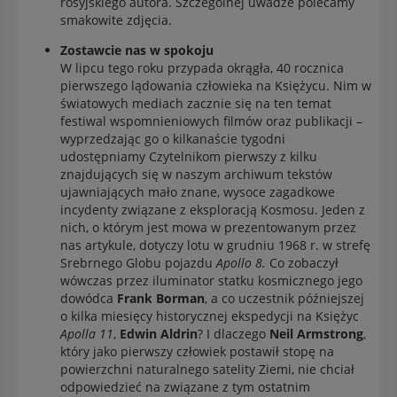
rosyjskiego autora. Szczególnej uwadze polecamy
smakowite zdjęcia.
Zostawcie nas w spokoju
W lipcu tego roku przypada okrągła, 40 rocznica
pierwszego lądowania człowieka na Księżycu. Nim w
światowych mediach zacznie się na ten temat
festiwal wspomnieniowych filmów oraz publikacji –
wyprzedzając go o kilkanaście tygodni
udostępniamy Czytelnikom pierwszy z kilku
znajdujących się w naszym archiwum tekstów
ujawniających mało znane, wysoce zagadkowe
incydenty związane z eksploracją Kosmosu. Jeden z
nich, o którym jest mowa w prezentowanym przez
nas artykule, dotyczy lotu w grudniu 1968 r. w strefę
Srebrnego Globu pojazdu
Apollo 8.
Co zobaczył
wówczas przez iluminator statku kosmicznego jego
dowódca
Frank Borman
, a co uczestnik późniejszej
o kilka miesięcy historycznej ekspedycji na Księżyc
Apolla 11
,
Edwin Aldrin
? I dlaczego
Neil Armstrong
,
który jako pierwszy człowiek postawił stopę na
powierzchni naturalnego satelity Ziemi, nie chciał
odpowiedzieć na związane z tym ostatnim