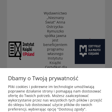
Wydawnictwo
„Nieznany
Świat” Anna
Ostrzycka-
Rymuszko
spółka jawna
jest
beneficjentem
programu
własnego
Instytutu
Książki
„Certyfikat dla
małych
księgarni”
Dbamy o Twoją prywatność
(edycja 2025-
2026)
Pliki cookies i pokrewne im technologie umożliwiają
poprawne działanie strony i pomagają nam dostosować
ofertę do Twoich potrzeb. Możesz zaakceptować
wykorzystanie przez nas wszystkich tych plików i przejść
Księgarnia-Galeria "Nieznany Świat" - internetowy sklep
do sklepu lub dostosować użycie plików do swoich
ezoteryczny online
preferencji, wybierając opcję "Dostosuj zgody".
Zapraszamy również do odwiedzenia naszej księgarni