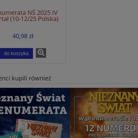
numerata NŚ 2025 IV
tał (10-12/25 Polska)
40,98 zł
do koszyka
ienci kupili również