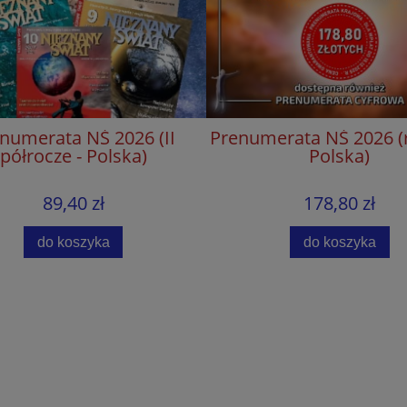
numerata NŚ 2026 (II
Prenumerata NŚ 2026 (r
półrocze - Polska)
Polska)
89,40 zł
178,80 zł
-15%
-15
do koszyka
do koszyka