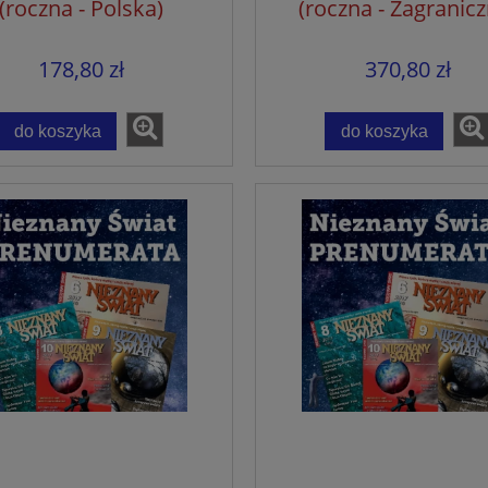
(roczna - Polska)
(roczna - Zagranicz
178,80 zł
370,80 zł
do koszyka
do koszyka