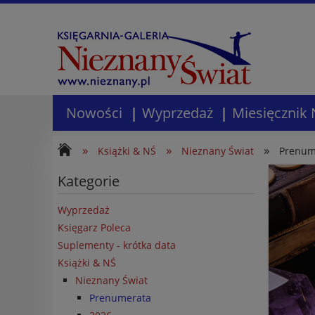
Nowości
Wyprzedaż
Miesięcznik 
»
»
»
Książki & NŚ
Nieznany Świat
Prenum
Kategorie
Wyprzedaż
Księgarz Poleca
Suplementy - krótka data
Książki & NŚ
Nieznany Świat
Prenumerata