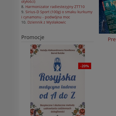
otyłości)
Harmonizator radiestezyjny ZTT10
Sirius-D Sport (100g) o smaku kurkumy
i cynamonu - podwójna moc
Dziennik z Mysłakowic
Promocje
Pre
-27%
-20%