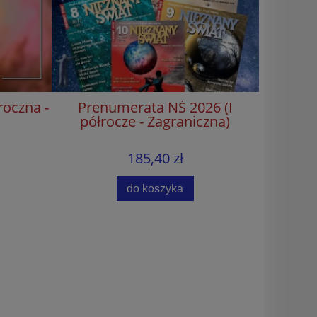
oczna -
Prenumerata NŚ 2026 (I
Prenume
półrocze - Zagraniczna)
185,40 zł
%
-15%
do koszyka