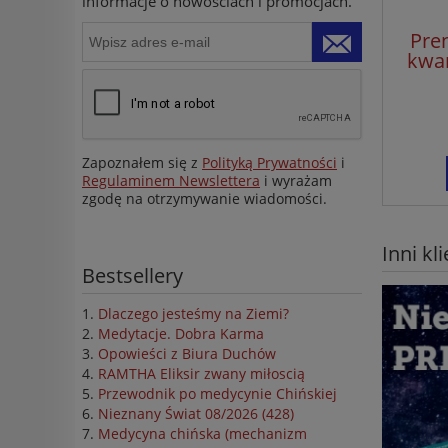
informacje o nowościach i promocjach.
Pre
kwar
Zapoznałem się z
Polityką Prywatności
i
Regulaminem Newslettera
i wyrażam
zgodę na otrzymywanie wiadomości.
Inni kl
Bestsellery
Dlaczego jesteśmy na Ziemi?
Medytacje. Dobra Karma
Opowieści z Biura Duchów
RAMTHA Eliksir zwany miłoscią
Przewodnik po medycynie Chińskiej
Nieznany Świat 08/2026 (428)
Medycyna chińska (mechanizm