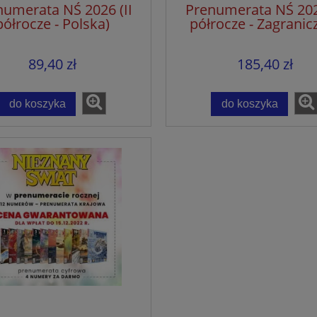
numerata NŚ 2026 (II
Prenumerata NŚ 2026
półrocze - Polska)
półrocze - Zagranic
89,40 zł
185,40 zł
do koszyka
do koszyka