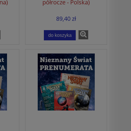
na)
półrocze - Polska)
89,40 zł
do koszyka