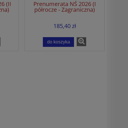
 (II
Prenumerata NŚ 2026 (I
zna)
półrocze - Zagraniczna)
185,40 zł
do koszyka