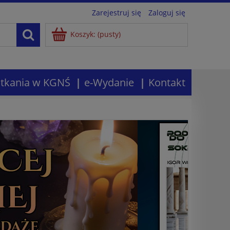
Zarejestruj się
Zaloguj się
Koszyk:
(pusty)
tkania w KGNŚ
e-Wydanie
Kontakt