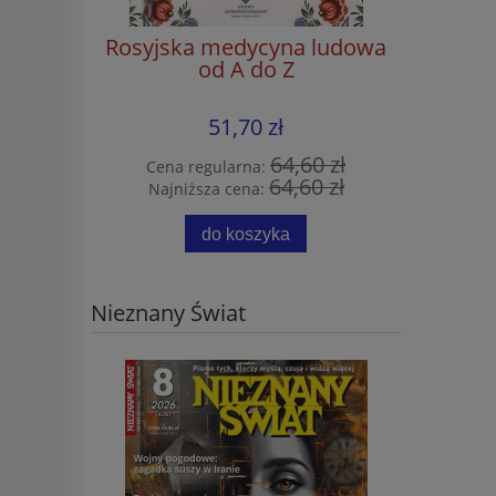
ie
Rosyjska medycyna ludowa
Kurs cu
od A do Z
Ksi
student
nauczy
51,70 zł
pojęć 
0 zł
64,60 zł
Cena regularna:
Cena 
0 zł
64,60 zł
Najniższa cena:
Najni
do koszyka
Nieznany Świat