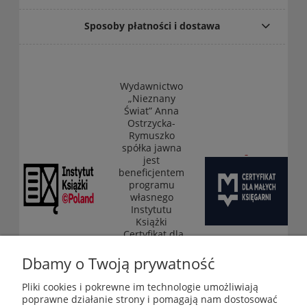
Sposoby płatności i dostawa
Wydawnictwo
„Nieznany
Świat” Anna
Ostrzycka-
Rymuszko
spółka jawna
jest
beneficjentem
programu
własnego
Instytutu
Książki
„Certyfikat dla
małych
księgarni”
Dbamy o Twoją prywatność
(edycja 2025-
2026)
Pliki cookies i pokrewne im technologie umożliwiają
poprawne działanie strony i pomagają nam dostosować