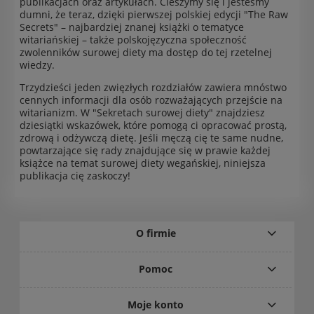
publikacjach oraz artykułach. Cieszymy się i jesteśmy
dumni, że teraz, dzięki pierwszej polskiej edycji "The Raw
Secrets" – najbardziej znanej książki o tematyce
witariańskiej – także polskojęzyczna społeczność
zwolenników surowej diety ma dostęp do tej rzetelnej
wiedzy.
Trzydzieści jeden zwięzłych rozdziałów zawiera mnóstwo
cennych informacji dla osób rozważających przejście na
witarianizm. W "Sekretach surowej diety" znajdziesz
dziesiątki wskazówek, które pomogą ci opracować prostą,
zdrową i odżywczą dietę. Jeśli męczą cię te same nudne,
powtarzające się rady znajdujące się w prawie każdej
książce na temat surowej diety wegańskiej, niniejsza
publikacja cię zaskoczy!
O firmie
Pomoc
Moje konto