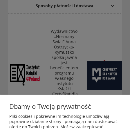
Sposoby płatności i dostawa
Wydawnictwo
„Nieznany
Świat” Anna
Ostrzycka-
Rymuszko
spółka jawna
jest
beneficjentem
programu
własnego
Instytutu
Książki
„Certyfikat dla
małych
księgarni”
Dbamy o Twoją prywatność
(edycja 2025-
2026)
Pliki cookies i pokrewne im technologie umożliwiają
poprawne działanie strony i pomagają nam dostosować
ofertę do Twoich potrzeb. Możesz zaakceptować