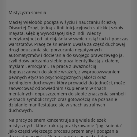
Mistycyzm śnienia
Maciej Wielobób podąża w życiu i nauczaniu ścieżką
Otwartej Drogi, jedną z linii inicjacyjnych sufickiej szkoły
Inayata. Głębię wywodzącej się z Indii wiedzy
medytacyjnej od lat objaśnia w swoich książkach i podczas
warsztatów. Pracę ze śnieniem uważa za część duchowej
drogi oduczania się, porzucania negatywnych
automatyzmów i docierania do swojego prawdziwego ja,
czyli doświadczania siebie poza identyfikacją z ciałem,
myślami, emocjami. Ta praca z uważnością
dopuszczanych do siebie wrażeń, z wypracowywaniem
pewnych etyczno-psychologicznych jakości oraz
treningiem duchowym, który prowadzi do jedności, może
zaowocować odpowiednim skupieniem w snach
mentalnych, dopuszczeniem do siebie znaczenia symboli
w snach symbolicznych oraz gotowością na poznanie i
działanie manifestujące się w snach astralnych i
duchowych.
Na pracy ze snem koncentruje się wiele ścieżek
mistycznych, które traktują praktykowanie "jogi śnienia"
jako części większego procesu przemiany i podążania
drogą duchowości. W ten sposób sen widzi także