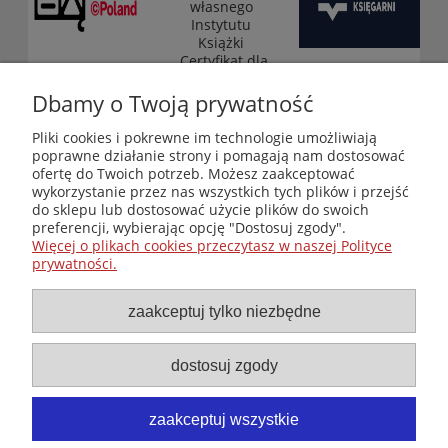
własnego
Instytutu
Książki
„Certyfikat dla
małych
księgarni”
Dbamy o Twoją prywatność
(edycja 2025-
2026)
Pliki cookies i pokrewne im technologie umożliwiają
poprawne działanie strony i pomagają nam dostosować
ofertę do Twoich potrzeb. Możesz zaakceptować
wykorzystanie przez nas wszystkich tych plików i przejść
Księgarnia-Galeria "Nieznany Świat" - internetowy sklep
do sklepu lub dostosować użycie plików do swoich
ezoteryczny online
preferencji, wybierając opcję "Dostosuj zgody".
Zapraszamy również do odwiedzenia naszej księgarni
Więcej o plikach cookies przeczytasz w naszej Polityce
stacjonarnej przy ul. Kredytowej 2 w Warszawie
prywatności.
© Copyright 2014-2026 Wydawnictwo "Nieznany Świat"
Wszelkie prawa zastrzeżone
zaakceptuj tylko niezbędne
dostosuj zgody
zaakceptuj wszystkie