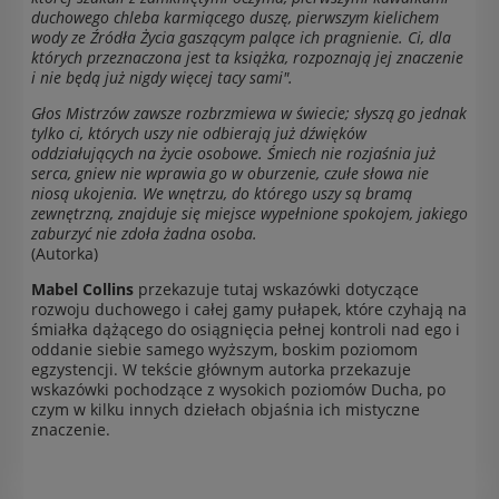
duchowego chleba karmiącego duszę, pierwszym kielichem
wody ze Źródła Życia gaszącym palące ich pragnienie. Ci, dla
których przeznaczona jest ta książka, rozpoznają jej znaczenie
i nie będą już nigdy więcej tacy sami".
Głos Mistrzów zawsze rozbrzmiewa w świecie; słyszą go jednak
tylko ci, których uszy nie odbierają już dźwięków
oddziałujących na życie osobowe. Śmiech nie rozjaśnia już
serca, gniew nie wprawia go w oburzenie, czułe słowa nie
niosą ukojenia. We wnętrzu, do którego uszy są bramą
zewnętrzną, znajduje się miejsce wypełnione spokojem, jakiego
zaburzyć nie zdoła żadna osoba.
(Autorka)
Mabel Collins
przekazuje tutaj wskazówki dotyczące
rozwoju duchowego i całej gamy pułapek, które czyhają na
śmiałka dążącego do osiągnięcia pełnej kontroli nad ego i
oddanie siebie samego wyższym, boskim poziomom
egzystencji. W tekście głównym autorka przekazuje
wskazówki pochodzące z wysokich poziomów Ducha, po
czym w kilku innych dziełach objaśnia ich mistyczne
znaczenie.