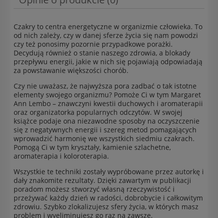
Czakry to centra energetyczne w organizmie człowieka. To
od nich zależy, czy w danej sferze życia się nam powodzi
czy też ponosimy pozornie przypadkowe porażki.
Decydują również o stanie naszego zdrowia, a blokady
przepływu energii, jakie w nich się pojawiają odpowiadają
za powstawanie większości chorób.
Czy nie uważasz, że najwyższa pora zadbać o tak istotne
elementy swojego organizmu? Pomoże Ci w tym Margaret
Ann Lembo – znawczyni kwestii duchowych i aromaterapii
oraz organizatorka popularnych odczytów. W swojej
książce podaje ona niezawodne sposoby na oczyszczenie
się z negatywnych energii i szereg metod pomagających
wprowadzić harmonię we wszystkich siedmiu czakrach.
Pomogą Ci w tym kryształy, kamienie szlachetne,
aromaterapia i koloroterapia.
Wszystkie te techniki zostały wypróbowane przez autorkę i
dały znakomite rezultaty. Dzięki zawartym w publikacji
poradom możesz stworzyć własną rzeczywistość i
przeżywać każdy dzień w radości, dobrobycie i całkowitym
zdrowiu. Szybko zlokalizujesz sfery życia, w których masz
problem i wyeliminujesz go raz na zawsze.