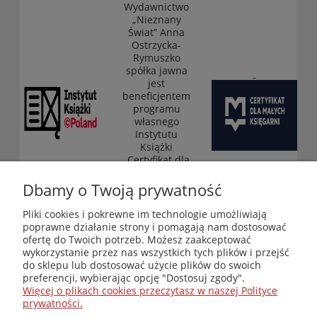
Wydawnictwo
„Nieznany
Świat” Anna
Ostrzycka-
Rymuszko
spółka jawna
jest
beneficjentem
programu
własnego
Instytutu
Książki
„Certyfikat dla
małych
księgarni”
Dbamy o Twoją prywatność
(edycja 2025-
2026)
Pliki cookies i pokrewne im technologie umożliwiają
poprawne działanie strony i pomagają nam dostosować
ofertę do Twoich potrzeb. Możesz zaakceptować
wykorzystanie przez nas wszystkich tych plików i przejść
Księgarnia-Galeria "Nieznany Świat" - internetowy sklep
do sklepu lub dostosować użycie plików do swoich
ezoteryczny online
preferencji, wybierając opcję "Dostosuj zgody".
Zapraszamy również do odwiedzenia naszej księgarni
Więcej o plikach cookies przeczytasz w naszej Polityce
stacjonarnej przy ul. Kredytowej 2 w Warszawie
prywatności.