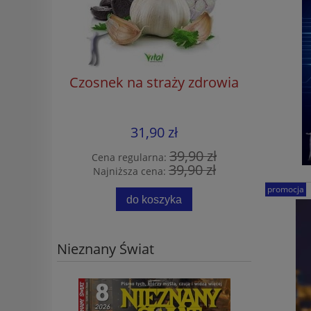
ozpoznać
Czosnek na straży zdrowia
Magia św
oli i z
prakt
użyci
31,90 zł
9 zł
39,90 zł
Cena regularna:
Cena
9 zł
39,90 zł
Najniższa cena:
Najn
promocja
do koszyka
Nieznany Świat