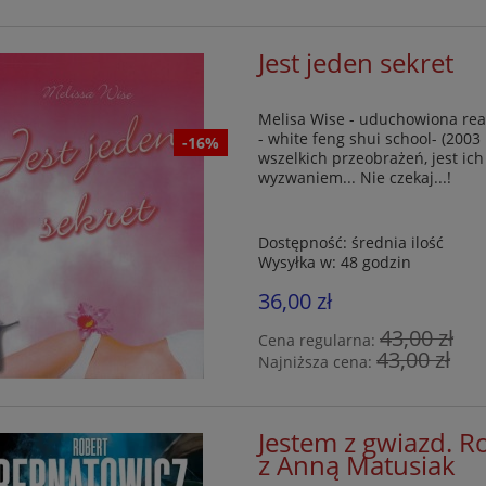
Jest jeden sekret
Melisa Wise - uduchowiona real
- white feng shui school- (2003 
-16%
wszelkich przeobrażeń, jest ic
wyzwaniem... Nie czekaj...!
Dostępność:
średnia ilość
Wysyłka w:
48 godzin
36,00 zł
43,00 zł
Cena regularna:
43,00 zł
Najniższa cena:
Jestem z gwiazd. 
z Anną Matusiak