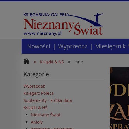
Nowości
Wyprzedaż
Miesięcznik 
»
»
Książki & NŚ
Inne
Kategorie
Wyprzedaż
Księgarz Poleca
Suplementy - krótka data
Książki & NŚ
Nieznany Świat
Anioły