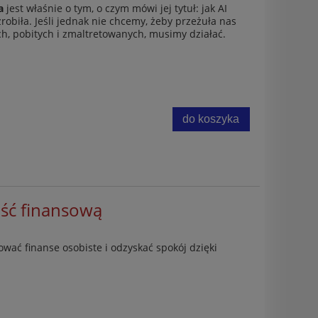
a
jest właśnie o tym, o czym mówi jej tytuł: jak AI
zrobiła. Jeśli jednak nie chcemy, żeby przeżuła nas
h, pobitych i zmaltretowanych, musimy działać.
h.
Vademecum run
Masoński spis
k
Leo T
ą
do koszyka
h
43,60 zł
59,0
54,50 zł
Cena regularna:
Cena regular
54,50 zł
Najniższa cena:
Najniższa ce
do koszyka
do ko
ość finansową
wać finanse osobiste i odzyskać spokój dzięki