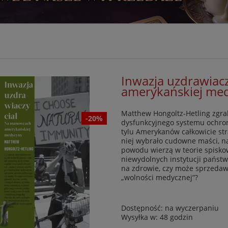
Inwazja uzdrawiac
amerykańskiej me
Matthew Hongoltz-Hetling zgra
-20%
dysfunkcyjnego systemu ochron
tylu Amerykanów całkowicie st
niej wybrało cudowne maści, na
powodu wierzą w teorie spisko
niewydolnych instytucji państw
na zdrowie, czy może sprzedawc
„wolności medycznej”?
Dostępność:
na wyczerpaniu
Wysyłka w:
48 godzin