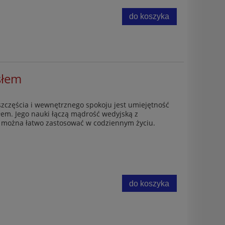
do koszyka
słem
szczęścia i wewnętrznego spokoju jest umiejętność
m. Jego nauki łączą mądrość wedyjską z
e można łatwo zastosować w codziennym życiu.
do koszyka