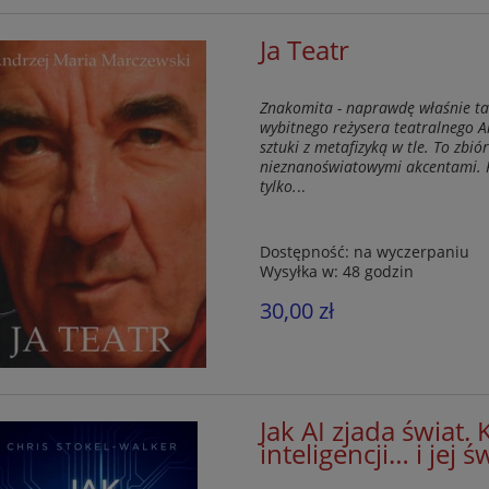
Ja Teatr
Znakomita - naprawdę właśnie tak
wybitnego reżysera teatralnego 
sztuki z metafizyką w tle. To zbi
nieznanoświatowymi akcentami. R
tylko.
..
Dostępność:
na wyczerpaniu
Wysyłka w:
48 godzin
30,00 zł
-20%
-20
Jak AI zjada świat. 
inteligencji… i jej 