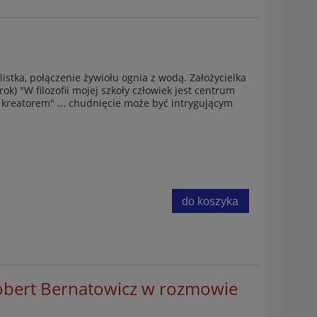
istka, połączenie żywiołu ognia z wodą. Założycielka
rok) "W filozofii mojej szkoły człowiek jest centrum
h kreatorem" ... chudnięcie może być intrygującym
do koszyka
Robert Bernatowicz w rozmowie