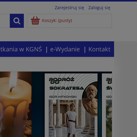
Zarejestruj się
Zaloguj się
Koszyk:
(pusty)
tkania w KGNŚ
e-Wydanie
Kontakt