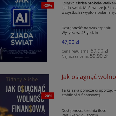
Książka
Chrisa Stokela-Walker
-20%
zjada świat. Możliwe, że już to 
wszystkich i wypluła połamanyc
Dostępność:
na wyczerpaniu
iec. Czary, zaklęcia i
Czakry dla zaawansowanyc
Wysyłka w:
48 godzin
yczne ćwiczenia z
Kompleksowy przewodni
em wosku i knota
efektywnej pracy z energi
47,90 zł
czakr i metodzie czterec
39,99 zł
151,90 zł
59,90 zł
ścieżek uzdrawiania
Cena regularna:
59,90 zł
Najniższa cena:
49,99 zł
189,90 zł
 regularna:
Cena regularna:
49,99 zł
189,90 zł
iższa cena:
Najniższa cena:
do koszyka
do koszyka
Jak osiągnąć woln
Ta książka pomoże ci uporządko
stabilności finansowej.
-20%
Dostępność:
średnia ilość
Wysyłka w:
48 godzin