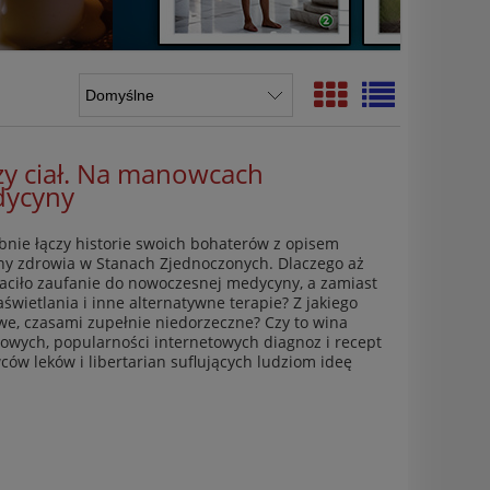
zy ciał. Na manowcach
dycyny
bnie łączy historie swoich bohaterów z opisem
y zdrowia w Stanach Zjednoczonych. Dlaczego aż
raciło zaufanie do nowoczesnej medycyny, a zamiast
świetlania i inne alternatywne terapie? Z jakiego
we, czasami zupełnie niedorzeczne? Czy to wina
owych, popularności internetowych diagnoz i recept
ów leków i libertarian suflujących ludziom ideę