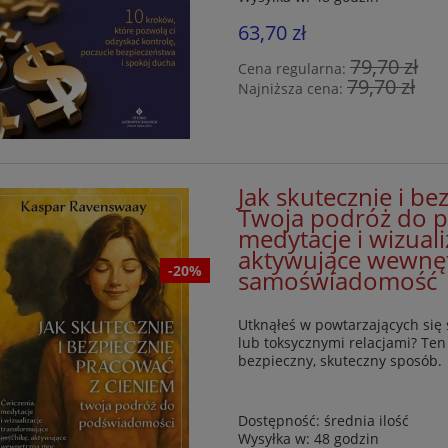
63,70 zł
79,70 zł
Cena regularna:
79,70 zł
Najniższa cena:
Jak skutecznie i be
Twoja podróż do p
medytacje i wizual
aktywujące wewnęt
-20%
samoświadomość
Utknąłeś w powtarzających się
lub toksycznymi relacjami? Ten
bezpieczny, skuteczny sposób.
Dostępność:
średnia ilość
Wysyłka w:
48 godzin