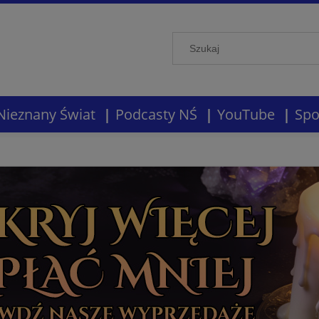
Nieznany Świat
Podcasty NŚ
YouTube
Spo