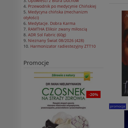
Opowieści z Biura Duchów
Przewodnik po medycynie Chińskiej
Medycyna chińska (mechanizm
otyłości)
Medytacje. Dobra Karma
RAMTHA Eliksir zwany miłoscią
ADR Sol Fabric (60g)
Nieznany Świat 08/2026 (428)
Harmonizator radiestezyjny ZTT10
Promocje
-25%
-20%
promocja