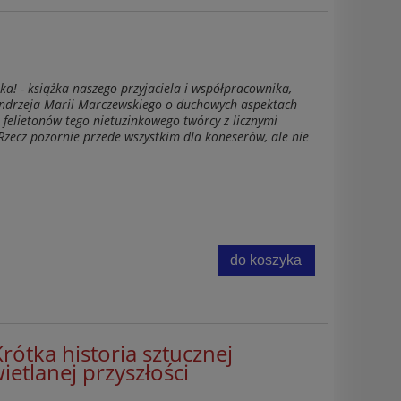
a! - książka naszego przyjaciela i współpracownika,
Andrzeja Marii Marczewskiego o duchowych aspektach
ór felietonów tego nietuzinkowego twórcy z licznymi
zecz pozornie przede wszystkim dla koneserów, ale nie
do koszyka
%
-20%
Krótka historia sztucznej
świetlanej przyszłości