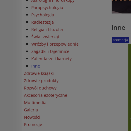
Astrologia i horoskopy
Parapsychologia
Psychologia
Radiestezja
Inne
Religia i filozofia
Świat zwierząt
promocja
Wróżby i przepowiednie
Zagadki i tajemnice
Kalendarze i karnety
Inne
Zdrowie książki
Zdrowie produkty
Rozwój duchowy
Akcesoria ezoteryczne
Multimedia
Galeria
Nowości
Promocje