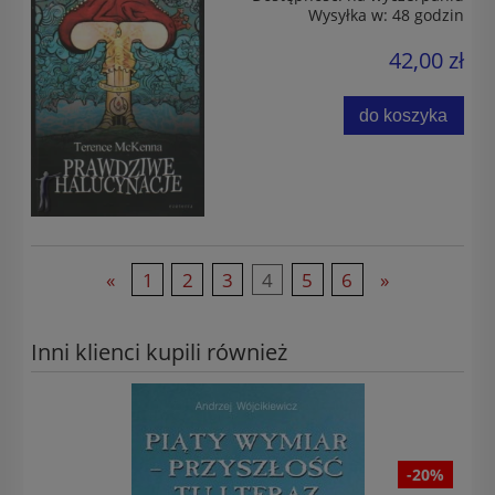
Wysyłka w:
48 godzin
42,00 zł
do koszyka
«
1
2
3
4
5
6
»
Inni klienci kupili również
-20%