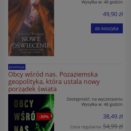
Wysyłka w:
48 godzin
49,90 zł
do koszyka
promocja
Obcy wśród nas. Pozaziemska
geopolityka, która ustala nowy
porządek świata
Dostępność:
na wyczerpaniu
Wysyłka w:
48 godzin
38,49 zł
-30%
54,99 zł
Cena regularna: