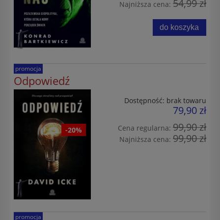
54,99 zł
Najniższa cena:
do koszyka
promocja
Odpowiedź
Dostępność:
brak towaru
79,90 zł
99,90 zł
Cena regularna:
-20%
99,90 zł
Najniższa cena:
promocja