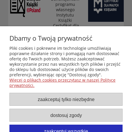
programu
własnego
Instytutu
Książki
„Certyfikat dla
małych
księgarni”
Dbamy o Twoją prywatność
(edycja 2025-
2026)
Pliki cookies i pokrewne im technologie umożliwiają
poprawne działanie strony i pomagają nam dostosować
ofertę do Twoich potrzeb. Możesz zaakceptować
wykorzystanie przez nas wszystkich tych plików i przejść
Księgarnia-Galeria "Nieznany Świat" - internetowy sklep
do sklepu lub dostosować użycie plików do swoich
ezoteryczny online
preferencji, wybierając opcję "Dostosuj zgody".
Zapraszamy również do odwiedzenia naszej księgarni
Więcej o plikach cookies przeczytasz w naszej Polityce
stacjonarnej przy ul. Kredytowej 2 w Warszawie
prywatności.
© Copyright 2014-2026 Wydawnictwo "Nieznany Świat"
Wszelkie prawa zastrzeżone
zaakceptuj tylko niezbędne
dostosuj zgody
zaakceptuj wszystkie