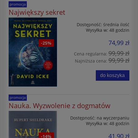
promocja
Największy sekret
Dostępność:
średnia ilość
Wysyłka w:
48 godzin
74,99 zł
-25%
99,99 zł
Cena regularna:
99,99 zł
Najniższa cena:
do koszyka
promocja
Nauka. Wyzwolenie z dogmatów
Dostępność:
na wyczerpaniu
Wysyłka w:
48 godzin
41,90 zł
-14%