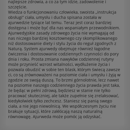
najlepsze zdrowia, a co za tym idzie, zadowolenie i
szczęście.
Wiedza o funkcjonowaniu człowieka, swoista „instrukcja
obsługi” ciała, umysłu i ducha spisana została w
ajurwedzie tysiące lat temu. Teraz jest coraz bardziej
dostępna i może być dla nas wspaniałym przewodnikiem.
Ajurwedyjskie zasady zdrowego życia nie wymagają od
nas niczego bardziej kosztownego czy skomplikowanego
niż dostosowanie diety i stylu życia do reguł zgodnych z
Naturą. System ajurwedy obejmuje również łagodne
ćwiczenia i dostosowanie codziennych czynności do pory
dnia i roku. Prosta zmiana nawyków codziennej rutyny
może przynieść wzrost witalności, wydłużenie życia i
pozwala obudzić w sobie ten blask, którym świecą zawsze
ci, co są zrównoważeni na poziomie ciała i umysłu i żyją w
zgodzie ze swoją duszą. To brzmi górnolotnie, lecz nawet
na poziomie naszego codziennego życia prawda jest taka,
że będąc w pełni zdrową, będziesz w stanie nie tylko
pracować skuteczniej, ale także zupełnie się zrelaksować,
kiedykolwiek tylko zechcesz. Staniesz się panią swego
ciała, a nie jego niewolnicą. We współczesnym życiu nie
brakuje sytuacji, które zakłócają naszą naturalną
równowagę. Ajurweda może pomóc ją odzyskać.