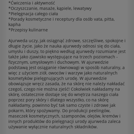
*Ćwiczenia i aktywność
*Oczyszczanie, masaże, kąpiele, lewatywy
*Pielęgnacja całego ciała
*Porady kosmetyczne i receptury dla osób vata, pitta,
kapha
*Przepisy kulinarne
Ajurweda uczy, jak osiągnąć zdrowe, szczęśliwe, spokojne i
długie życie. Jako że nauka ajurwedy odnosi się do ciała,
umysłu i duszy, to piękno według ajurwedy rozumiane jest
także jako zjawisko występujące na trzech poziomach -
fizycznym, umysłowym i duchowym. W ajurwedzie
podstawą jest osiąganie równowagi w sposób naturalny, a
więc z użyciem ziół, owoców i warzyw jako naturalnych
kosmetyków pielęgnujących urodę. W ajurwedzie
obowiązuje wręcz zasada, że na skórę nie należy nakładać
czegoś, czego nie można zjeść! Cokolwiek nakładamy na
skórę, ostatecznie dostaje się do wnętrza naszego ciała
poprzez pory skóry i dlatego wszystko, co na skórę
nakładamy, powinno być tak samo czyste i zdrowe jak
pokarm, który spożywamy. Do produkcji peelingów,
maseczek kosmetycznych, szamponów, olejów, kremów i
innych produktów do pielęgnacji urody ajurweda zaleca
używanie wyłącznie naturalnych składników.