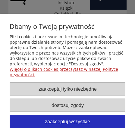
Instytutu
Książki
„Certyfikat dla
małych
księgarni”
Dbamy o Twoją prywatność
(edycja 2025-
2026)
Pliki cookies i pokrewne im technologie umożliwiają
poprawne działanie strony i pomagają nam dostosować
ofertę do Twoich potrzeb. Możesz zaakceptować
wykorzystanie przez nas wszystkich tych plików i przejść
Księgarnia-Galeria "Nieznany Świat" - internetowy sklep
do sklepu lub dostosować użycie plików do swoich
ezoteryczny online
preferencji, wybierając opcję "Dostosuj zgody".
Zapraszamy również do odwiedzenia naszej księgarni
Więcej o plikach cookies przeczytasz w naszej Polityce
stacjonarnej przy ul. Kredytowej 2 w Warszawie
prywatności.
© Copyright 2014-2026 Wydawnictwo "Nieznany Świat"
Wszelkie prawa zastrzeżone
zaakceptuj tylko niezbędne
dostosuj zgody
zaakceptuj wszystkie