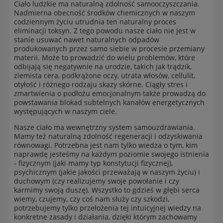
Ciało ludzkie ma naturalną zdolność samooczyszczania.
Nadmierna obecność środków chemicznych w naszym
codziennym życiu utrudnia ten naturalny proces
eliminacji toksyn. Z tego powodu nasze ciało nie jest w
stanie usuwać nawet naturalnych odpadów
produkowanych przez samo siebie w procesie przemiany
materii. Może to prowadzić do wielu problemów, które
odbijają się negatywnie na urodzie, takich jak trądzik,
ziemista cera, podkrążone oczy, utrata włosów, cellulit,
otyłość i różnego rodzaju skazy skórne. Ciągły stres i
zmartwienia o podłożu emocjonalnym także prowadzą do
powstawania blokad subtelnych kanałów energetycznych
występujących w naszym ciele.
Nasze ciało ma wewnętrzny system samouzdrawiania.
Mamy też naturalną zdolność regeneracji i odzyskiwania
równowagi. Potrzebna jest nam tylko wiedza o tym, kim
naprawdę jesteśmy na każdym poziomie swojego istnienia
- fizycznym (jaki mamy typ konstytucji fizycznej),
psychicznym (jakie jakości przeważają w naszym życiu) i
duchowym (czy realizujemy swoje powołanie i czy
karmimy swoją duszę). Wszystko to gdzieś w głębi serca
wiemy, czujemy, czy coś nam służy czy szkodzi,
potrzebujemy tylko przełożenia tej intuicyjnej wiedzy na
konkretne zasady i działania, dzięki którym zachowamy