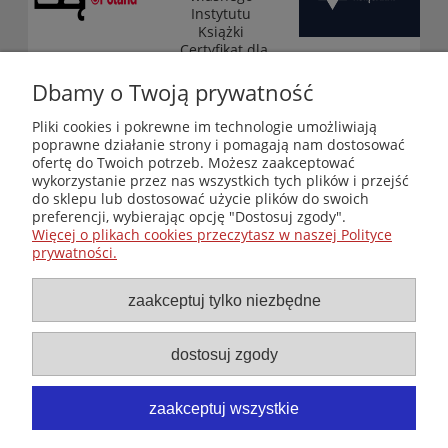
Instytutu
Książki
„Certyfikat dla
małych
księgarni”
Dbamy o Twoją prywatność
(edycja 2025-
2026)
Pliki cookies i pokrewne im technologie umożliwiają
poprawne działanie strony i pomagają nam dostosować
ofertę do Twoich potrzeb. Możesz zaakceptować
wykorzystanie przez nas wszystkich tych plików i przejść
Księgarnia-Galeria "Nieznany Świat" - internetowy sklep
do sklepu lub dostosować użycie plików do swoich
ezoteryczny online
preferencji, wybierając opcję "Dostosuj zgody".
Zapraszamy również do odwiedzenia naszej księgarni
Więcej o plikach cookies przeczytasz w naszej Polityce
stacjonarnej przy ul. Kredytowej 2 w Warszawie
prywatności.
© Copyright 2014-2026 Wydawnictwo "Nieznany Świat"
Wszelkie prawa zastrzeżone
zaakceptuj tylko niezbędne
dostosuj zgody
zaakceptuj wszystkie