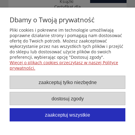
Książki
„Certyfikat dla
małych
księgarni”
Dbamy o Twoją prywatność
(edycja 2025-
2026)
Pliki cookies i pokrewne im technologie umożliwiają
poprawne działanie strony i pomagają nam dostosować
ofertę do Twoich potrzeb. Możesz zaakceptować
wykorzystanie przez nas wszystkich tych plików i przejść
Księgarnia-Galeria "Nieznany Świat" - internetowy sklep
do sklepu lub dostosować użycie plików do swoich
ezoteryczny online
preferencji, wybierając opcję "Dostosuj zgody".
Zapraszamy również do odwiedzenia naszej księgarni
Więcej o plikach cookies przeczytasz w naszej Polityce
stacjonarnej przy ul. Kredytowej 2 w Warszawie
prywatności.
© Copyright 2014-2026 Wydawnictwo "Nieznany Świat"
Wszelkie prawa zastrzeżone
zaakceptuj tylko niezbędne
dostosuj zgody
zaakceptuj wszystkie