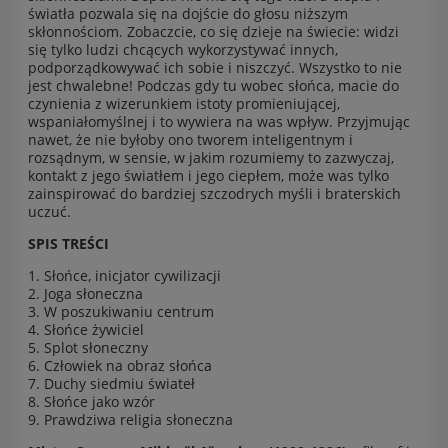
światła pozwala się na dojście do głosu niższym
skłonnościom. Zobaczcie, co się dzieje na świecie: widzi
się tylko ludzi chcących wykorzystywać innych,
podporządkowywać ich sobie i niszczyć. Wszystko to nie
jest chwalebne! Podczas gdy tu wobec słońca, macie do
czynienia z wizerunkiem istoty promieniującej,
wspaniałomyślnej i to wywiera na was wpływ. Przyjmując
nawet, że nie byłoby ono tworem inteligentnym i
rozsądnym, w sensie, w jakim rozumiemy to zazwyczaj,
kontakt z jego światłem i jego ciepłem, może was tylko
zainspirować do bardziej szczodrych myśli i braterskich
uczuć.
SPIS TREŚCI
1. Słońce, inicjator cywilizacji
2. Joga słoneczna
3. W poszukiwaniu centrum
4. Słońce żywiciel
5. Splot słoneczny
6. Człowiek na obraz słońca
7. Duchy siedmiu świateł
8. Słońce jako wzór
9. Prawdziwa religia słoneczna