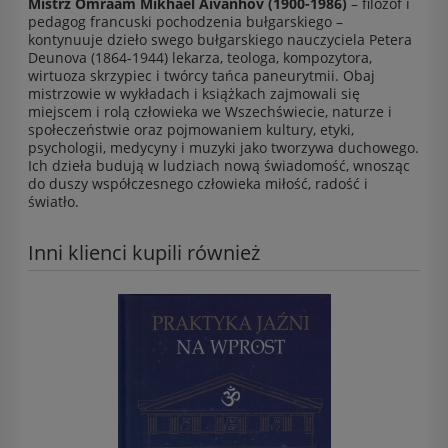
Mistrz Omraam Mikhaël Aïvanhov (1900-1986)
– filozof i
pedagog francuski pochodzenia bułgarskiego –
kontynuuje dzieło swego bułgarskiego nauczyciela Petera
Deunova (1864-1944) lekarza, teologa, kompozytora,
wirtuoza skrzypiec i twórcy tańca paneurytmii. Obaj
mistrzowie w wykładach i książkach zajmowali się
miejscem i rolą człowieka we Wszechświecie, naturze i
społeczeństwie oraz pojmowaniem kultury, etyki,
psychologii, medycyny i muzyki jako tworzywa duchowego.
Ich dzieła budują w ludziach nową świadomość, wnosząc
do duszy współczesnego człowieka miłość, radość i
światło.
Inni klienci kupili również