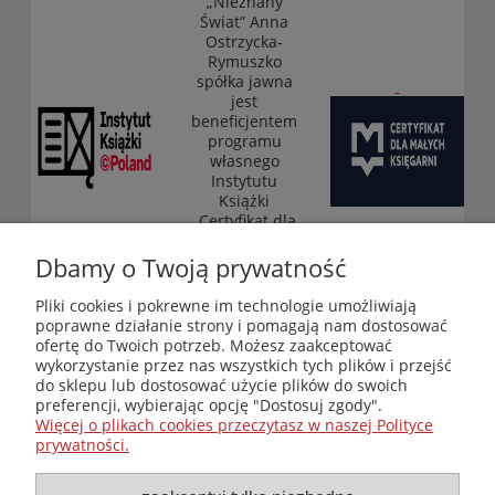
„Nieznany
Świat” Anna
Ostrzycka-
Rymuszko
spółka jawna
jest
beneficjentem
programu
własnego
Instytutu
Książki
„Certyfikat dla
małych
księgarni”
Dbamy o Twoją prywatność
(edycja 2025-
2026)
Pliki cookies i pokrewne im technologie umożliwiają
poprawne działanie strony i pomagają nam dostosować
ofertę do Twoich potrzeb. Możesz zaakceptować
wykorzystanie przez nas wszystkich tych plików i przejść
Księgarnia-Galeria "Nieznany Świat" - internetowy sklep
do sklepu lub dostosować użycie plików do swoich
ezoteryczny online
preferencji, wybierając opcję "Dostosuj zgody".
Zapraszamy również do odwiedzenia naszej księgarni
Więcej o plikach cookies przeczytasz w naszej Polityce
stacjonarnej przy ul. Kredytowej 2 w Warszawie
prywatności.
© Copyright 2014-2026 Wydawnictwo "Nieznany Świat"
Wszelkie prawa zastrzeżone