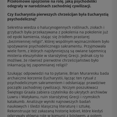
Przełomowe spojrzenie na rolę, jaką psychodeliki
odegrały w narodzinach zachodniej cywilizacji.
Czy Eucharystia pierwszych chrześcijan była Eucharystią
psychodeliczną?
Sekretna wiedza o halucynogennych roślinach, ziołach i
grzybach była przekazywana z pokolenia na pokolenie już
od epoki kamienia, stając się źródłem prastarej
„bezimiennej religii”, której wspólnym wyznacznikiem było
spożywanie psychodelicznego sakramentu. Przyjmowała
wiele form, z których najsłynniejszą są owiane tajemnicą
misteria eleuzyńskie w starożytnej Grecji. Jednak czy to
możliwe, że również pierwotne chrześcijaństwo było
inkarnacją tej zapomnianej religii?
Szukając odpowiedzi na to pytanie, Brian Muraresku bada
archaiczne korzenie Eucharystii, łącząc ten rytuał z
psychodelicznym sakramentem i odsłaniając prawdziwe
początki zachodniej cywilizacji. Niczym poszukiwacz
Świętego Graala zabiera czytelnika do ukrytych archiwów
Luwru i Watykanu, ruin starożytnej Grecji i rzymskich
katakumb. Analizuje wyniki najnowszych badań
naukowych i śledzi klasyczną literaturę i sztukę.
Rekonstruuje też zakazaną historię kobiet, które kiedyś
odgrywały główną rolę w komunii z bóstwem, a potem