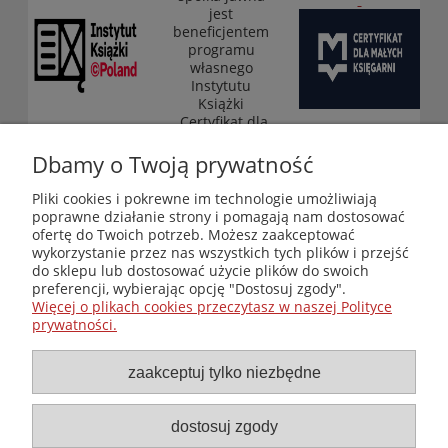
jest
beneficjentem
programu
własnego
Instytutu
Książki
„Certyfikat dla
małych
księgarni”
Dbamy o Twoją prywatność
(edycja 2025-
2026)
Pliki cookies i pokrewne im technologie umożliwiają
poprawne działanie strony i pomagają nam dostosować
ofertę do Twoich potrzeb. Możesz zaakceptować
wykorzystanie przez nas wszystkich tych plików i przejść
Księgarnia-Galeria "Nieznany Świat" - internetowy sklep
do sklepu lub dostosować użycie plików do swoich
ezoteryczny online
preferencji, wybierając opcję "Dostosuj zgody".
Zapraszamy również do odwiedzenia naszej księgarni
Więcej o plikach cookies przeczytasz w naszej Polityce
stacjonarnej przy ul. Kredytowej 2 w Warszawie
prywatności.
© Copyright 2014-2026 Wydawnictwo "Nieznany Świat"
Wszelkie prawa zastrzeżone
zaakceptuj tylko niezbędne
dostosuj zgody