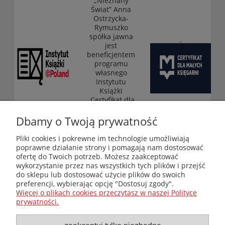
„Nieznany
Świat” Anna
Ostrzycka-
Rymuszko
spółka jawna
jest
beneficjentem
programu
własnego
Instytutu
Książki
„Certyfikat dla
małych
księgarni”
Dbamy o Twoją prywatność
(edycja 2025-
2026)
Pliki cookies i pokrewne im technologie umożliwiają
poprawne działanie strony i pomagają nam dostosować
ofertę do Twoich potrzeb. Możesz zaakceptować
wykorzystanie przez nas wszystkich tych plików i przejść
Księgarnia-Galeria "Nieznany Świat" - internetowy sklep
do sklepu lub dostosować użycie plików do swoich
ezoteryczny online
preferencji, wybierając opcję "Dostosuj zgody".
Zapraszamy również do odwiedzenia naszej księgarni
Więcej o plikach cookies przeczytasz w naszej Polityce
stacjonarnej przy ul. Kredytowej 2 w Warszawie
prywatności.
© Copyright 2014-2026 Wydawnictwo "Nieznany Świat"
Wszelkie prawa zastrzeżone