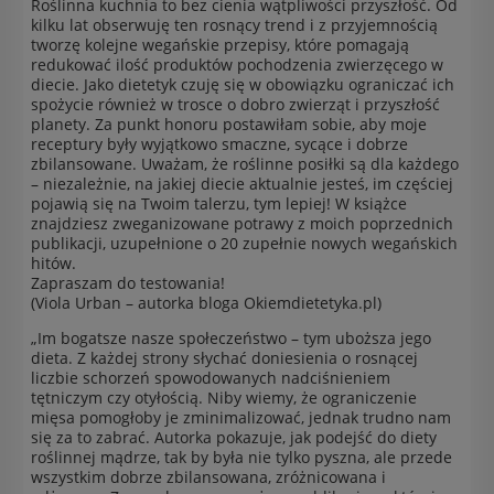
Roślinna kuchnia to bez cienia wątpliwości przyszłość. Od
kilku lat obserwuję ten rosnący trend i z przyjemnością
tworzę kolejne wegańskie przepisy, które pomagają
redukować ilość produktów pochodzenia zwierzęcego w
diecie. Jako dietetyk czuję się w obowiązku ograniczać ich
spożycie również w trosce o dobro zwierząt i przyszłość
planety. Za punkt honoru postawiłam sobie, aby moje
receptury były wyjątkowo smaczne, sycące i dobrze
zbilansowane. Uważam, że roślinne posiłki są dla każdego
– niezależnie, na jakiej diecie aktualnie jesteś, im częściej
pojawią się na Twoim talerzu, tym lepiej! W książce
znajdziesz zweganizowane potrawy z moich poprzednich
publikacji, uzupełnione o 20 zupełnie nowych wegańskich
hitów.
Zapraszam do testowania!
(Viola Urban – autorka bloga Okiemdietetyka.pl)
„Im bogatsze nasze społeczeństwo – tym uboższa jego
dieta. Z każdej strony słychać doniesienia o rosnącej
liczbie schorzeń spowodowanych nadciśnieniem
tętniczym czy otyłością. Niby wiemy, że ograniczenie
mięsa pomogłoby je zminimalizować, jednak trudno nam
się za to zabrać. Autorka pokazuje, jak podejść do diety
roślinnej mądrze, tak by była nie tylko pyszna, ale przede
wszystkim dobrze zbilansowana, zróżnicowana i