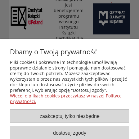
jest
beneficjentem
programu
własnego
Instytutu
Książki
„Certyfikat dla
małych
księgarni”
Dbamy o Twoją prywatność
(edycja 2025-
2026)
Pliki cookies i pokrewne im technologie umożliwiają
poprawne działanie strony i pomagają nam dostosować
ofertę do Twoich potrzeb. Możesz zaakceptować
wykorzystanie przez nas wszystkich tych plików i przejść
Księgarnia-Galeria "Nieznany Świat" - internetowy sklep
do sklepu lub dostosować użycie plików do swoich
ezoteryczny online
preferencji, wybierając opcję "Dostosuj zgody".
Zapraszamy również do odwiedzenia naszej księgarni
Więcej o plikach cookies przeczytasz w naszej Polityce
stacjonarnej przy ul. Kredytowej 2 w Warszawie
prywatności.
© Copyright 2014-2026 Wydawnictwo "Nieznany Świat"
Wszelkie prawa zastrzeżone
zaakceptuj tylko niezbędne
dostosuj zgody