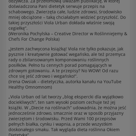
odżywcza. Za przełomową uważam publikację, w której
doświadczona Pani dietetyk serwuje przepis na
schabowego. Zwierzęta całe, ludzie zdrowsi, środowisko
mniej obciążone – taką chciałabym widzieć przyszłość. Do
takiej przyszłości Viola Urban dokłada właśnie swoją
cegiełkę”.
(Weronika Pochylska – Creative Director w RoślinnieJemy &
Chefs For Change Polska)
„Jestem zachwycona książką! Viola nie tylko pokazuje, jak
pysznie i kreatywnie gotować wegańsko, ale też przemyca
rady o zbilansowanym komponowaniu roślinnych
posiłków. Pełno tu cennych porad pomagających w
zdrowym gotowaniu. A te przepisy? No WOW! Od razu
chce się jeść zdrowo i wegańsko!”.
(Irena Owsiak – dietetyczka, autorka kanału na YouTube
Healthy Omnomnom)
„Viola Urban od lat tworzy „blog ekspercki dla wyjątkowo
dociekliwych”, ten sam wysoki poziom cechuje też jej
książki. W „Diecie na roślinach” udowadnia, że można jeść
jednocześnie zdrowo, smacznie oraz w sposób przyjazny
zwierzętom i środowisku. Przed Wami 100 przepisów
pełnych białka, cynku i wapnia, a przede wszystkim
doskonałego smaku. Tak wygląda dieta roślinna Okiem
Dietetyka”.