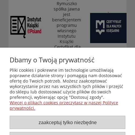
Rymuszko
spółka jawna
jest
beneficjentem
programu
własnego
Instytutu
Książki
„Certyfikat dla
małych
księgarni”
Dbamy o Twoją prywatność
(edycja 2025-
2026)
Pliki cookies i pokrewne im technologie umożliwiają
poprawne działanie strony i pomagają nam dostosować
ofertę do Twoich potrzeb. Możesz zaakceptować
wykorzystanie przez nas wszystkich tych plików i przejść
Księgarnia-Galeria "Nieznany Świat" - internetowy sklep
do sklepu lub dostosować użycie plików do swoich
ezoteryczny online
preferencji, wybierając opcję "Dostosuj zgody".
Zapraszamy również do odwiedzenia naszej księgarni
Więcej o plikach cookies przeczytasz w naszej Polityce
stacjonarnej przy ul. Kredytowej 2 w Warszawie
prywatności.
© Copyright 2014-2026 Wydawnictwo "Nieznany Świat"
Wszelkie prawa zastrzeżone
zaakceptuj tylko niezbędne