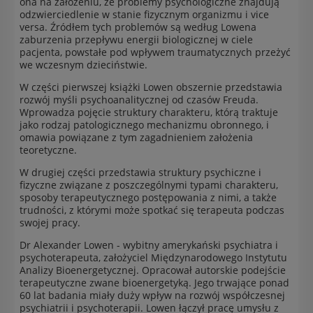
ona na założeniu, że problemy psychologiczne znajdują
odzwierciedlenie w stanie fizycznym organizmu i vice
versa. Źródłem tych problemów są według Lowena
zaburzenia przepływu energii biologicznej w ciele
pacjenta, powstałe pod wpływem traumatycznych przeżyć
we wczesnym dzieciństwie.
W części pierwszej książki Lowen obszernie przedstawia
rozwój myśli psychoanalitycznej od czasów Freuda.
Wprowadza pojęcie struktury charakteru, którą traktuje
jako rodzaj patologicznego mechanizmu obronnego, i
omawia powiązane z tym zagadnieniem założenia
teoretyczne.
W drugiej części przedstawia struktury psychiczne i
fizyczne związane z poszczególnymi typami charakteru,
sposoby terapeutycznego postępowania z nimi, a także
trudności, z którymi może spotkać się terapeuta podczas
swojej pracy.
Dr Alexander Lowen - wybitny amerykański psychiatra i
psychoterapeuta, założyciel Międzynarodowego Instytutu
Analizy Bioenergetycznej. Opracował autorskie podejście
terapeutyczne zwane bioenergetyką. Jego trwające ponad
60 lat badania miały duży wpływ na rozwój współczesnej
psychiatrii i psychoterapii. Lowen łączył pracę umysłu z