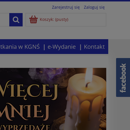
Zarejestruj się
Zaloguj się
Koszyk:
(pusty)
tkania w KGNŚ
e-Wydanie
Kontakt