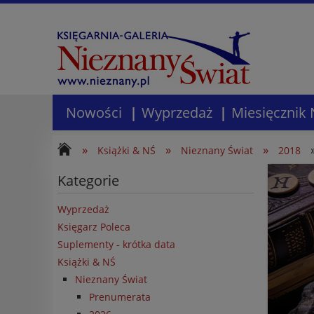
Nowości
Wyprzedaż
Miesięcznik 
»
»
»
Książki & NŚ
Nieznany Świat
2018
Kategorie
Wyprzedaż
Księgarz Poleca
Suplementy - krótka data
Książki & NŚ
Nieznany Świat
Prenumerata