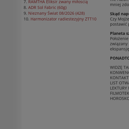
RAMTHA Eliksir zwany miłoscią
mniej zdo
ADR Sol Fabric (60g)
Nieznany Świat 08/2026 (428)
Skąd napr
Czy Mojże
Harmonizator radiestezyjny ZTT10
postawić p
Plan­eta s
Położe­nie
związany 
ekspan­sj
PON­ADTO
WIDZĘ TA
KON­WENC
KON­TAKT 
LIST OTW
LEK­TURY N
FIL­MOTEK
HOROSKOP