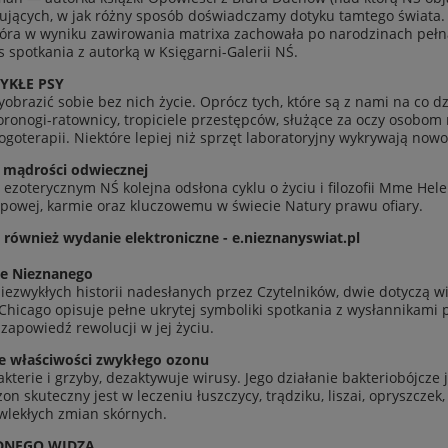
u­ją­cych, w jak różny sposób doświad­czamy dotyku tamtego świata. 
óra w wyniku zawirowa­nia matrixa zachowała po nar­o­dz­i­nach pełną
s spotka­nia z autorką w Księgarni-Galerii NŚ.
YKŁE PSY
brazić sobie bez nich życie. Oprócz tych, które są z nami na co dzień
oronogi-ratownicy, trop­iciele przestępców, służące za oczy osobo
oter­apii. Niek­tóre lep­iej niż sprzęt lab­o­ra­to­ryjny wykry­wają now
y mądrości odwiecznej
ezoterycznym NŚ kole­jna odsłona cyklu o życiu i filo­zofii Mme Hele
powej, karmie oraz kluc­zowemu w świecie Natury prawu ofiary.
również wydanie elek­tron­iczne - e.nieznanyswiat.pl
ie Niez­nanego
iezwykłych his­torii nadesłanych przez Czytel­ników, dwie doty­czą wi
Chicago opisuje pełne ukry­tej sym­bo­l­iki spotka­nia z wysłan­nikami 
 zapowiedź rewolucji w jej życiu.
 właś­ci­wości zwykłego ozonu
k­terie i grzyby, deza­k­ty­wuje wirusy. Jego dzi­ałanie bak­te­ri­obójcz
on skuteczny jest w lecze­niu łuszczycy, trądziku, liszai, opryszczek
wlekłych zmian skórnych.
D­NEGO WIDZA