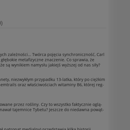
)
ch zależności… Twórca poję­cia syn­chron­iczność, Carl
o głębokie metafizy­czne znacze­nie. Co sprawia, że
u, że są wynikiem namysłu jakiejś wyższej od nas siły?
lan­ety, niezwykłym przy­padku 13-latka, który po ciężkim
ails oraz właś­ci­woś­ci­ach wit­a­miny B6, której reg­
e przez rośliny. Czy to wszys­tko fak­ty­cznie oglą­
z­nawał tajem­nice Tybetu? Jeszcze do niedawna powąt­
atronat medi­alny) przed­stawia kilka his­torii,