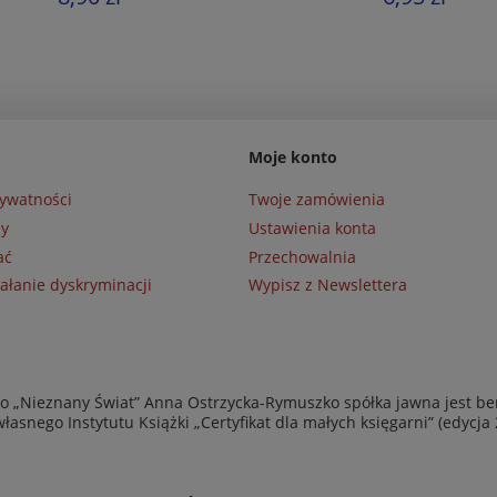
Moje konto
rywatności
Twoje zamówienia
ny
Ustawienia konta
ać
Przechowalnia
ałanie dyskryminacji
Wypisz z Newslettera
 „Nieznany Świat” Anna Ostrzycka-Rymuszko spółka jawna jest be
asnego Instytutu Książki „Certyfikat dla małych księgarni” (edycja