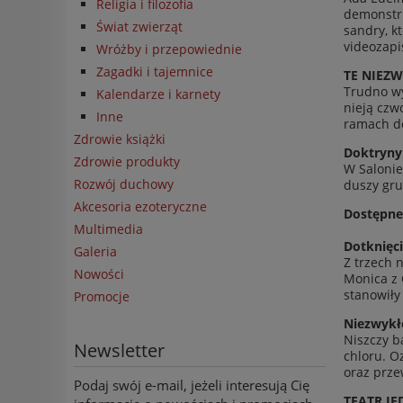
Religia i filozofia
demon­str
Świat zwierząt
sandry, kt
videoza­pi
Wróżby i przepowiednie
Zagadki i tajemnice
TE NIEZW
Trudno wyo
Kalendarze i karnety
nieją czw
Inne
ramach dog
Zdrowie książki
Dok­tryn
Zdrowie produkty
W Salonie 
Rozwój duchowy
duszy gru
Akcesoria ezoteryczne
Dostępne 
Multimedia
Dotknię­c
Galeria
Z trzech n
Nowości
Mon­ica z 
stanow­iły
Promocje
Niezwykłe
Niszczy ba
Newsletter
chloru. Oz
oraz prze
Podaj swój e-mail, jeżeli interesują Cię
TEATR JE