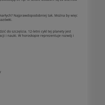
Umarłych? Najpraw­dopodob­niej tak. Można by więc
kazówki.
 do szczęś­cia. 12-letni cykl tej plan­ety jest
ji i nauki. W horoskopie reprezen­tuje rozwój i
y