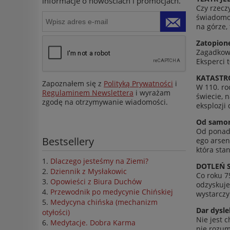
informacje o nowościach i promocjach.
Czy rzecz
świado­moś
na górze, 
Zato­pi­o
Zagad­kow
Eksperci 
KATAS­TR
Zapoznałem się z
Polityką Prywatności
i
W 110. ro
Regulaminem Newslettera
i wyrażam
świecie, 
zgodę na otrzymywanie wiadomości.
eksplozji
Od samoro
Od ponad 2
Bestsellery
ego arse­n
która stan
Dlaczego jesteśmy na Ziemi?
DOTLEŃ 
Dziennik z Mysłakowic
Co roku 7
Opowieści z Biura Duchów
odzyskuje 
Przewodnik po medycynie Chińskiej
wystar­cz
Medycyna chińska (mechanizm
Dar dyslek
otyłości)
Nie jest c
Medytacje. Dobra Karma
nie rozu­m