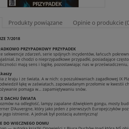
Produkty powiązane
Opinie o produkcie (0
ZE 7/2018
PAD­KOWO PRZY­PAD­KOWY PRZY­PADEK
ze sek­wencje zdarzeń, serie spójnych incy­den­tów, łańcuch pokrewny
jaś­niał, że chodzi o nieprzy­pad­kowe przy­padki, posi­ada­jące częst
liczności mają sens i logikę, pozostaw­ia­jąc nas w przeświad­cze­ni
Akaszy
a z kraju i ze świata. A w nich: o poszuki­wa­ni­ach zagad­kowej IX P
wiedził łąkę w zaświat­ach, zapowiadanym przełomie w kwestii chem­tr
poży­wanie pomaga w… zapamię­ty­wa­niu snów.
ICE DACHU ŚWIATA
rozmów na odległość, lampy zapalane dźwiękiem gongu, mosty budowan
Verner D’Auvergne, który jako jeden z pier­wszych Europe­jczyków po
jego ist­nie­nie. A jed­nak był postacią autentyczną!
E DO WIECZNEGO DOMU
man — autorka książki Opowieści z Biura Duchów (nad którą NŚ objął p