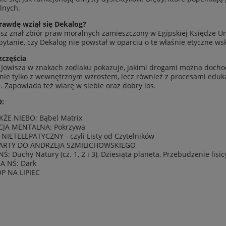
lnych.
awdę wziął się Deka­log?
sz znał zbiór praw moral­nych zamieszc­zony w Egip­skiej Księdze 
ytanie, czy Deka­log nie pow­stał w opar­ciu o te właśnie ety­czne ws
zczęś­cia
 Jow­isza w znakach zodi­aku pokazuje, jakimi drogami można dochodzić
nie tylko z wewnętrznym wzrostem, lecz również z proce­sami edukac
ę. Zapowiada też wiarę w siebie oraz dobry los.
:
KŻE NIEBO: Bąbel Matrix
JA MEN­TALNA: Pokrzywa
NIETELEPATY­CZNY - czyli Listy od Czytel­ników
ARTY DO ANDRZEJA SZMILI­CHOWSKIEGO
Ś: Duchy Natury (cz. 1, 2 i 3), Dziesiąta plan­eta, Prze­budze­nie lisic
A NŚ: Dark
 NA LIPIEC