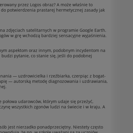
ży­serowany przez Logos obraz? A może właśnie to
ę do potwierdzenia prastarej her­me­ty­cznej zasady jak
a zdję­ci­ach satelitarnych w pro­gramie Google Earth.
ologów w grę wchodzą bardziej sen­sacyjne wyjaśnienia.
onym aspek­tom oraz innym, podob­nym incy­den­tom na
dzi pytanie, co stanie się, jeśli do podob­nej
na­nia — uzdrowicielka i rzeźbiarka, czer­piąc z bogat­
­apię — autorską metodę diag­no­zowa­nia i uzdraw­ia­nia,
nej.
ie połowa udarow­ców, którym udaje się przeżyć,
czynę wszys­t­kich zgonów ludzi na świecie i w kraju. A
osób jest nierzadko pon­ad­prze­ciętny. Niestety często
ją powodują, że np. w szkole uważani są za uczniów