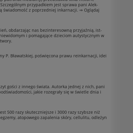
Szczegól­nym przy­pad­kiem jest sprawa pani Alek­
 świado­mość z poprzed­niej inkar­nacji. ⇒ Oglą­daj
, obdarza­jąc nas bez­in­tere­sowną przy­jaźnią, ist­
m niewidomym i poma­ga­jące dzieciom autysty­cznym w
otwory.
ny P. Bławatskiej, poświę­cona prawu reinkar­nacji, idei
zyt gości z innego świata. Autorka jed­nej z nich, pani
podświado­mości, jakie roze­grały się w świ­etle dnia i
e jest 500 razy skuteczniejsze i 3000 razy szyb­sze niż
, egzemy, atopowego zapale­nia skóry, cel­lulitu, odleżyn