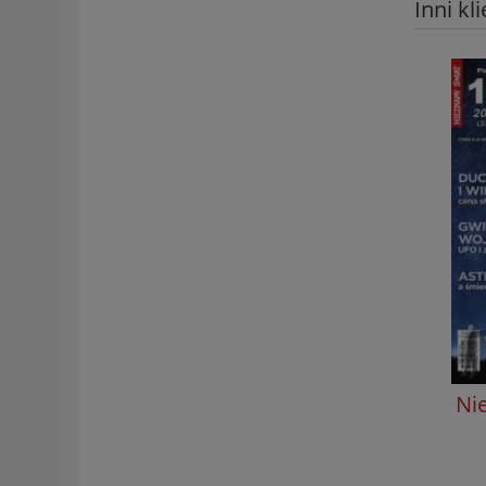
Inni kl
Ni