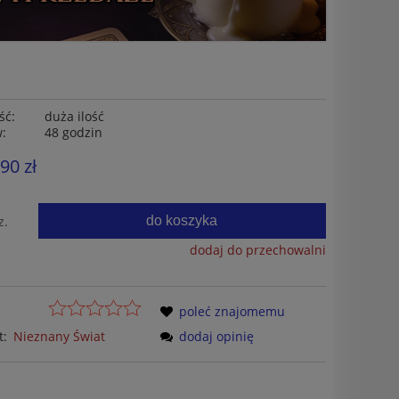
ść:
duża ilość
w:
48 godzin
,90 zł
do koszyka
z.
dodaj do przechowalni
poleć znajomemu
t:
Nieznany Świat
dodaj opinię