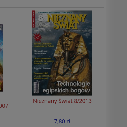
Nieznany Świat 8/2013
Nie
007
7,80 zł