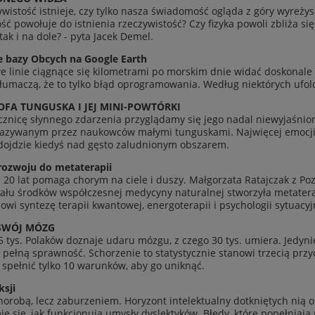
y­wis­tość ist­nieje, czy tylko nasza świado­mość ogląda z góry wyre
ć powołuje do ist­nienia rzeczy­wis­tość? Czy fizyka powoli zbliża si
tak i na dole? - pyta Jacek Demel.
ne bazy Obcych na Google Earth
e linie ciągnące się kilo­me­trami po morskim dnie widać doskonale n
tłu­maczą, że to tylko błąd opro­gramowa­nia. Według niek­tórych uf
OFA TUN­GUSKA I JEJ MINI-POWTÓRKI
cznicę słyn­nego zdarzenia przyglą­damy się jego nadal niewy­jaśni
nazy­wanym przez naukow­ców małymi tun­guskami. Najwięcej emocji bu
 dojdzie kiedyś nad gęsto zalud­nionym obszarem.
z­woju do metat­er­apii
0 lat pomaga chorym na ciele i duszy. Mał­gorzata Rata­jczak z Poz­
ału środ­ków współczes­nej medy­cyny nat­u­ral­nej stworzyła metat­er
owi syn­tezę ter­apii kwan­towej, ener­goter­apii i psy­chologii sytuacyj
SWÓJ MÓZG
5 tys. Polaków doz­naje udaru mózgu, z czego 30 tys. umiera. Jedyn
pełną sprawność. Schorze­nie to statysty­cznie stanowi trze­cią przy­
y spełnić tylko 10 warunków, aby go uniknąć.
­sji
horobą, lecz zaburze­niem. Hory­zont intelek­tu­alny dotknię­tych nią 
ie się, jak funkcjonują umysły dyslek­tyków. Błędy, które popeł­ni­a