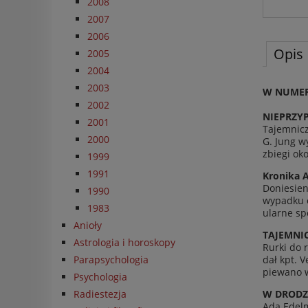
2008
2007
2006
Opis
2005
2004
2003
W NUMER
2002
NIEPRZY­
2001
Tajem­nic
2000
G. Jung wy
zbiegi oko
1999
1991
Kro­nika 
Doniesieni
1990
wypadku od
1983
u­larne s
Anioły
TAJEM­N
Astrologia i horoskopy
Rurki do 
Parapsychologia
dał kpt. 
piewano w 
Psychologia
Radiestezja
W DRODZ
Ada Edel­