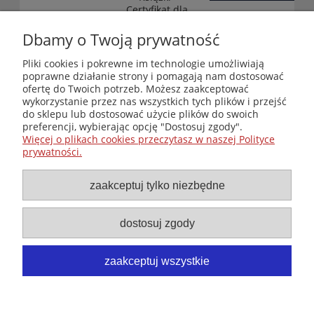
„Certyfikat dla
małych
księgarni”
Dbamy o Twoją prywatność
(edycja 2025-
2026)
Pliki cookies i pokrewne im technologie umożliwiają
poprawne działanie strony i pomagają nam dostosować
ofertę do Twoich potrzeb. Możesz zaakceptować
wykorzystanie przez nas wszystkich tych plików i przejść
Księgarnia-Galeria "Nieznany Świat" - internetowy sklep
do sklepu lub dostosować użycie plików do swoich
ezoteryczny online
preferencji, wybierając opcję "Dostosuj zgody".
Zapraszamy również do odwiedzenia naszej księgarni
Więcej o plikach cookies przeczytasz w naszej Polityce
stacjonarnej przy ul. Kredytowej 2 w Warszawie
prywatności.
© Copyright 2014-2026 Wydawnictwo "Nieznany Świat"
Wszelkie prawa zastrzeżone
zaakceptuj tylko niezbędne
dostosuj zgody
zaakceptuj wszystkie
pokaż pełną wersję strony