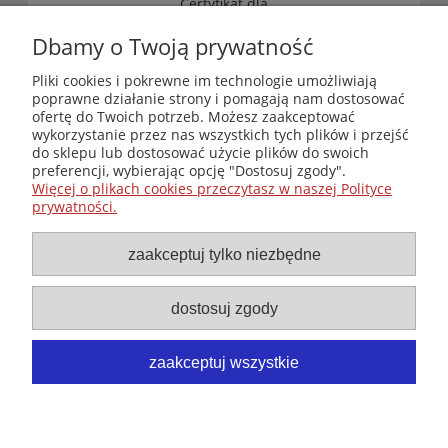
„Certyfikat dla
małych
księgarni”
Dbamy o Twoją prywatność
(edycja 2025-
2026)
Pliki cookies i pokrewne im technologie umożliwiają
poprawne działanie strony i pomagają nam dostosować
ofertę do Twoich potrzeb. Możesz zaakceptować
wykorzystanie przez nas wszystkich tych plików i przejść
Księgarnia-Galeria "Nieznany Świat" - internetowy sklep
do sklepu lub dostosować użycie plików do swoich
ezoteryczny online
preferencji, wybierając opcję "Dostosuj zgody".
Zapraszamy również do odwiedzenia naszej księgarni
Więcej o plikach cookies przeczytasz w naszej Polityce
stacjonarnej przy ul. Kredytowej 2 w Warszawie
prywatności.
© Copyright 2014-2026 Wydawnictwo "Nieznany Świat"
Wszelkie prawa zastrzeżone
zaakceptuj tylko niezbędne
dostosuj zgody
zaakceptuj wszystkie
pokaż pełną wersję strony