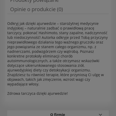
Opinie o produkcie (0)
Odkryj jak dzięki ajurwedzie – starożytnej medycynie
indyjskiej – naturalnie zadbać o prawidłową pracę
tarczycy, pokonać Hashimoto, stany zapalne, nadczynność
lub niedoczynność! Autorka odkryje przed Tobą przyczyny
nieprawidłowego działania tego ważnego gruczołu oraz
jego powiązania ze stanem całego organizmu, np. z
nadnerczami, podwzgórzem czy wątrobą. Poznasz
konkretne protokoły eliminacji chorób
autoimmunologicznych, a także otrzymasz wskazówki
dotyczące ukierunkowanego stosowania ziół,
ajurwedyjskiej diety czy detoksykacji organizmu.
Znajdziesz tu również terapie, które przyniosą Ci ulgę w
objawach, takich jak zmęczenie, wzrost wagi czy
wypadające włosy.
Zdrowa tarczyca dzięki ajurwedzie!
O firmie