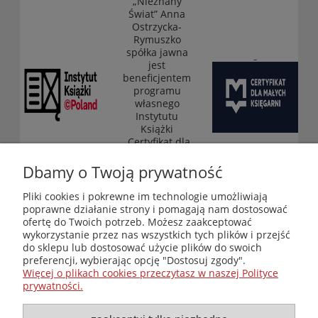
„Nieznany
Świat” Anna
Ostrzycka-
Rymuszko
spółka jawna
jest
beneficjentem
programu
własnego
Instytutu
Książki
„Certyfikat dla
małych
księgarni”
Dbamy o Twoją prywatność
(edycja 2025-
2026)
Pliki cookies i pokrewne im technologie umożliwiają
poprawne działanie strony i pomagają nam dostosować
ofertę do Twoich potrzeb. Możesz zaakceptować
wykorzystanie przez nas wszystkich tych plików i przejść
Księgarnia-Galeria "Nieznany Świat" - internetowy sklep
do sklepu lub dostosować użycie plików do swoich
ezoteryczny online
preferencji, wybierając opcję "Dostosuj zgody".
Zapraszamy również do odwiedzenia naszej księgarni
Więcej o plikach cookies przeczytasz w naszej Polityce
stacjonarnej przy ul. Kredytowej 2 w Warszawie
prywatności.
© Copyright 2014-2026 Wydawnictwo "Nieznany Świat"
Wszelkie prawa zastrzeżone