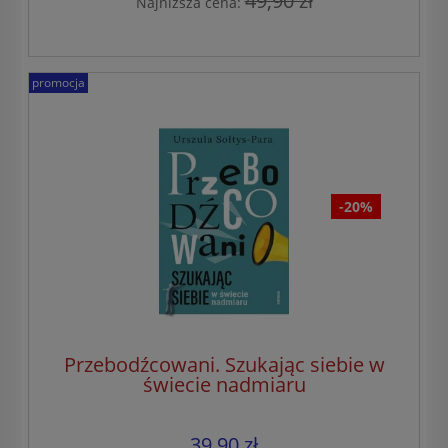
49,90 zł
Najniższa cena:
promocja
-20%
Przebodźcowani. Szukając siebie w
świecie nadmiaru
39,90 zł