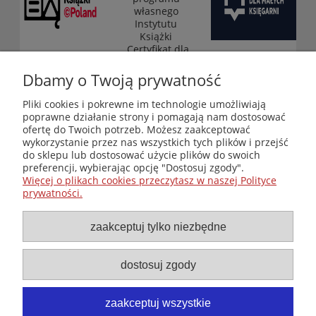
własnego
Instytutu
Książki
„Certyfikat dla
małych
księgarni”
Dbamy o Twoją prywatność
(edycja 2025-
2026)
Pliki cookies i pokrewne im technologie umożliwiają
poprawne działanie strony i pomagają nam dostosować
ofertę do Twoich potrzeb. Możesz zaakceptować
wykorzystanie przez nas wszystkich tych plików i przejść
Księgarnia-Galeria "Nieznany Świat" - internetowy sklep
do sklepu lub dostosować użycie plików do swoich
ezoteryczny online
preferencji, wybierając opcję "Dostosuj zgody".
Zapraszamy również do odwiedzenia naszej księgarni
Więcej o plikach cookies przeczytasz w naszej Polityce
stacjonarnej przy ul. Kredytowej 2 w Warszawie
prywatności.
© Copyright 2014-2026 Wydawnictwo "Nieznany Świat"
Wszelkie prawa zastrzeżone
zaakceptuj tylko niezbędne
dostosuj zgody
zaakceptuj wszystkie