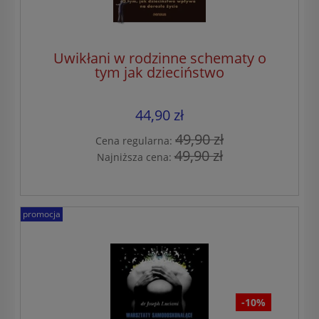
Uwikłani w rodzinne schematy o
tym jak dzieciństwo
44,90 zł
49,90 zł
Cena regularna:
49,90 zł
Najniższa cena:
promocja
-10%