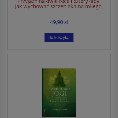
Przyjaźń na dwie ręce i cztery łapy.
Jak wychować szczeniaka na miłego,
mądrego i zrównoważonego psa
49,90 zł
do koszyka