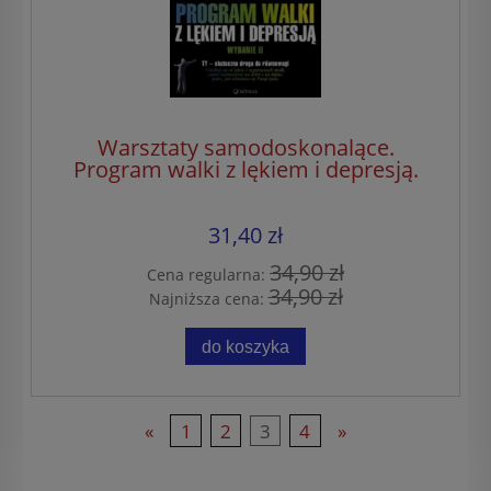
Warsztaty samodoskonalące.
Program walki z lękiem i depresją.
31,40 zł
34,90 zł
Cena regularna:
34,90 zł
Najniższa cena:
do koszyka
«
1
2
3
4
»