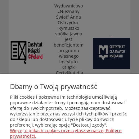
Wydawnictwo
„Nieznany
Świat” Anna
Ostrzycka-
Rymuszko
spółka jawna
jest
beneficjentem
programu
własnego
Instytutu
Książki
„Certyfikat dla
małych
księgarni”
Dbamy o Twoją prywatność
(edycja 2025-
2026)
Pliki cookies i pokrewne im technologie umożliwiają
poprawne działanie strony i pomagają nam dostosować
ofertę do Twoich potrzeb. Możesz zaakceptować
wykorzystanie przez nas wszystkich tych plików i przejść
Księgarnia-Galeria "Nieznany Świat" - internetowy sklep
do sklepu lub dostosować użycie plików do swoich
ezoteryczny online
preferencji, wybierając opcję "Dostosuj zgody".
Zapraszamy również do odwiedzenia naszej księgarni
Więcej o plikach cookies przeczytasz w naszej Polityce
stacjonarnej przy ul. Kredytowej 2 w Warszawie
prywatności.