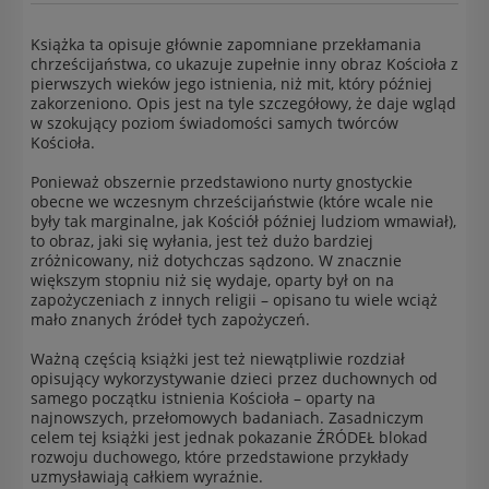
Książka ta opisuje głównie zapomniane przekłamania
chrześcijaństwa, co ukazuje zupełnie inny obraz Kościoła z
pierwszych wieków jego istnienia, niż mit, który później
zakorzeniono. Opis jest na tyle szczegółowy, że daje wgląd
w szokujący poziom świadomości samych twórców
Kościoła.
Ponieważ obszernie przedstawiono nurty gnostyckie
obecne we wczesnym chrześcijaństwie (które wcale nie
były tak marginalne, jak Kościół później ludziom wmawiał),
to obraz, jaki się wyłania, jest też dużo bardziej
zróżnicowany, niż dotychczas sądzono. W znacznie
większym stopniu niż się wydaje, oparty był on na
zapożyczeniach z innych religii – opisano tu wiele wciąż
mało znanych źródeł tych zapożyczeń.
Ważną częścią książki jest też niewątpliwie rozdział
opisujący wykorzystywanie dzieci przez duchownych od
samego początku istnienia Kościoła – oparty na
najnowszych, przełomowych badaniach. Zasadniczym
celem tej książki jest jednak pokazanie ŹRÓDEŁ blokad
rozwoju duchowego, które przedstawione przykłady
uzmysławiają całkiem wyraźnie.