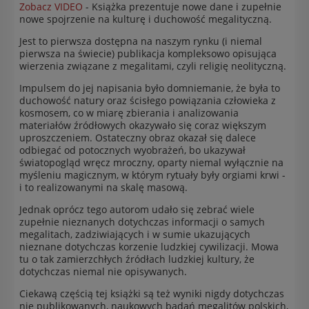
Zobacz VIDEO
- Książka prezentuje nowe dane i zupełnie
nowe spojrzenie na kulturę i duchowość megalityczną.
Jest to pierwsza dostępna na naszym rynku (i niemal
pierwsza na świecie) publikacja kompleksowo opisująca
wierzenia związane z megalitami, czyli religię neolityczną.
Impulsem do jej napisania było domniemanie, że była to
duchowość natury oraz ścisłego powiązania człowieka z
kosmosem, co w miarę zbierania i analizowania
materiałów źródłowych okazywało się coraz większym
uproszczeniem. Ostateczny obraz okazał się dalece
odbiegać od potocznych wyobrażeń, bo ukazywał
światopogląd wręcz mroczny, oparty niemal wyłącznie na
myśleniu magicznym, w którym rytuały były orgiami krwi -
i to realizowanymi na skalę masową.
Jednak oprócz tego autorom udało się zebrać wiele
zupełnie nieznanych dotychczas informacji o samych
megalitach, zadziwiających i w sumie ukazujących
nieznane dotychczas korzenie ludzkiej cywilizacji. Mowa
tu o tak zamierzchłych źródłach ludzkiej kultury, że
dotychczas niemal nie opisywanych.
Ciekawą częścią tej książki są też wyniki nigdy dotychczas
nie publikowanych, naukowych badań megalitów polskich,