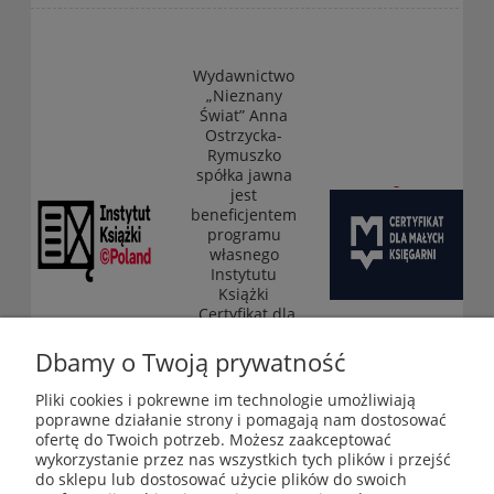
Wydawnictwo
„Nieznany
Świat” Anna
Ostrzycka-
Rymuszko
spółka jawna
jest
beneficjentem
programu
własnego
Instytutu
Książki
„Certyfikat dla
małych
księgarni”
Dbamy o Twoją prywatność
(edycja 2025-
2026)
Pliki cookies i pokrewne im technologie umożliwiają
poprawne działanie strony i pomagają nam dostosować
ofertę do Twoich potrzeb. Możesz zaakceptować
wykorzystanie przez nas wszystkich tych plików i przejść
Księgarnia-Galeria "Nieznany Świat" - internetowy sklep
do sklepu lub dostosować użycie plików do swoich
ezoteryczny online