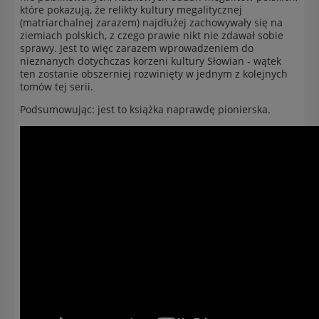
które pokazują, że relikty kultury megalitycznej
(matriarchalnej zarazem) najdłużej zachowywały się na
ziemiach polskich, z czego prawie nikt nie zdawał sobie
sprawy. Jest to więc zarazem wprowadzeniem do
nieznanych dotychczas korzeni kultury Słowian - wątek
ten zostanie obszerniej rozwinięty w jednym z kolejnych
tomów tej serii.
Podsumowując: jest to książka naprawdę pionierska.