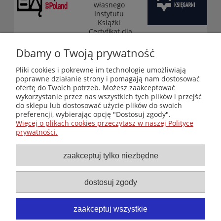
własnego
Instytutu
Książki
„Certyfikat dla
małych
księgarni”
Dbamy o Twoją prywatność
(edycja 2025-
2026)
Pliki cookies i pokrewne im technologie umożliwiają
poprawne działanie strony i pomagają nam dostosować
ofertę do Twoich potrzeb. Możesz zaakceptować
wykorzystanie przez nas wszystkich tych plików i przejść
Księgarnia-Galeria "Nieznany Świat" - internetowy sklep
do sklepu lub dostosować użycie plików do swoich
ezoteryczny online
preferencji, wybierając opcję "Dostosuj zgody".
Zapraszamy również do odwiedzenia naszej księgarni
Więcej o plikach cookies przeczytasz w naszej Polityce
stacjonarnej przy ul. Kredytowej 2 w Warszawie
prywatności.
© Copyright 2014-2026 Wydawnictwo "Nieznany Świat"
Wszelkie prawa zastrzeżone
zaakceptuj tylko niezbędne
dostosuj zgody
zaakceptuj wszystkie